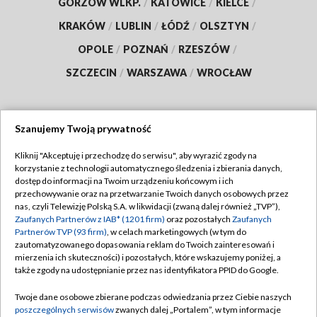
GORZÓW WLKP.
/
KATOWICE
/
KIELCE
/
KRAKÓW
/
LUBLIN
/
ŁÓDŹ
/
OLSZTYN
/
OPOLE
/
POZNAŃ
/
RZESZÓW
/
SZCZECIN
/
WARSZAWA
/
WROCŁAW
Szanujemy Twoją prywatność
Dołącz do nas:
Kliknij "Akceptuję i przechodzę do serwisu", aby wyrazić zgody na
korzystanie z technologii automatycznego śledzenia i zbierania danych,
TVP
dostęp do informacji na Twoim urządzeniu końcowym i ich
Abonament TVP
przechowywanie oraz na przetwarzanie Twoich danych osobowych przez
Regulamin TVP
nas, czyli Telewizję Polską S.A. w likwidacji (zwaną dalej również „TVP”),
Emisja w TVP
Zaufanych Partnerów z IAB* (1201 firm)
oraz pozostałych
Zaufanych
Polityka prywatności
Partnerów TVP (93 firm)
, w celach marketingowych (w tym do
Centrum informacji TVP
Moje zgody
zautomatyzowanego dopasowania reklam do Twoich zainteresowań i
mierzenia ich skuteczności) i pozostałych, które wskazujemy poniżej, a
Naziemna Telewizja Cyfrowa
Pomoc
także zgody na udostępnianie przez nas identyfikatora PPID do Google.
Sklep TVP
Biuro reklamy
Twoje dane osobowe zbierane podczas odwiedzania przez Ciebie naszych
Rada Programowa
poszczególnych serwisów
zwanych dalej „Portalem”, w tym informacje
Kontakt