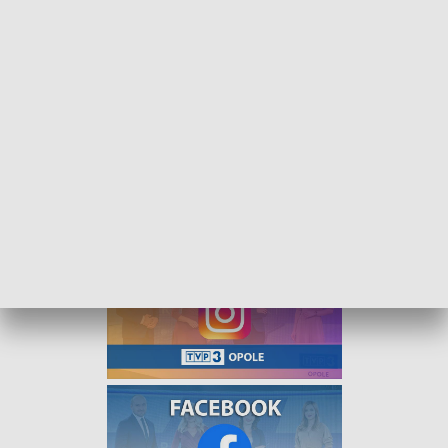
Interwencja w sprawie stadionu. Radni chcą by spełniał wymogi