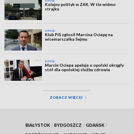
OPOLE
Kolejny polityk w ZAK. W tle widmo
strajku
OPOLE
Klub PiS zgłosił Marcina Ociepę na
wicemarszałka Sejmu
OPOLE
Marcin Ociepa apeluje o opolski okrągły
stół dla opolskiej służby zdrowia
ZOBACZ WIĘCEJ
BIAŁYSTOK
/
BYDGOSZCZ
/
GDAŃSK
/