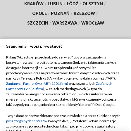
KRAKÓW
/
LUBLIN
/
ŁÓDŹ
/
OLSZTYN
/
OPOLE
/
POZNAŃ
/
RZESZÓW
/
SZCZECIN
/
WARSZAWA
/
WROCŁAW
Szanujemy Twoją prywatność
Dołącz do nas:
Kliknij "Akceptuję i przechodzę do serwisu", aby wyrazić zgody na
korzystanie z technologii automatycznego śledzenia i zbierania danych,
TVP
dostęp do informacji na Twoim urządzeniu końcowym i ich
Abonament TVP
przechowywanie oraz na przetwarzanie Twoich danych osobowych przez
Regulamin TVP
nas, czyli Telewizję Polską S.A. w likwidacji (zwaną dalej również „TVP”),
Emisja w TVP
Zaufanych Partnerów z IAB* (1201 firm)
oraz pozostałych
Zaufanych
Polityka prywatności
Partnerów TVP (93 firm)
, w celach marketingowych (w tym do
Centrum informacji TVP
Moje zgody
zautomatyzowanego dopasowania reklam do Twoich zainteresowań i
mierzenia ich skuteczności) i pozostałych, które wskazujemy poniżej, a
Naziemna Telewizja Cyfrowa
Pomoc
także zgody na udostępnianie przez nas identyfikatora PPID do Google.
Sklep TVP
Biuro reklamy
Twoje dane osobowe zbierane podczas odwiedzania przez Ciebie naszych
Rada Programowa
poszczególnych serwisów
zwanych dalej „Portalem”, w tym informacje
Kontakt
zapisywane za pomocą technologii takich jak: pliki cookie, sygnalizatory
System NOS