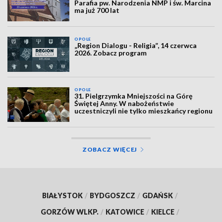
Parafia pw. Narodzenia NMP i św. Marcina
ma już 700 lat
OPOLE
„Region Dialogu - Religia”, 14 czerwca
2026. Zobacz program
OPOLE
31. Pielgrzymka Mniejszości na Górę
Świętej Anny. W nabożeństwie
uczestniczyli nie tylko mieszkańcy regionu
ZOBACZ WIĘCEJ
BIAŁYSTOK
/
BYDGOSZCZ
/
GDAŃSK
/
GORZÓW WLKP.
/
KATOWICE
/
KIELCE
/