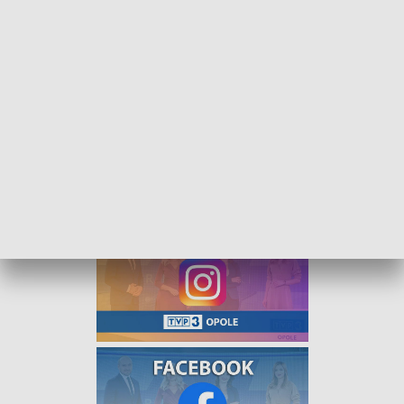
47. Piesza Pielgrzymka Opolska na Jasną Górę. Ostatnie dni na zapisy