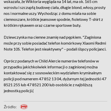
wskazała, że Wiktoria wygląda na 14 lat, ma ok. 165 cm
wzrostu i szczupłą budowę ciała, długie blond, włosy, prosty
nos i normalne uszy. Wychodząc z domu miała na sobie
ciemnoszare, krótkie jeansowe spodnie, fioletowy T-shirt z
krótkim rękawem oraz czarne sportowe buty.
Dziewczynka ma ciemne znamię nad pępkiem. "Zaginiona
może przy sobie posiadać telefon komórkowy Xiaomi Redmi
Note 10S. Telefon jest nieaktywny" – podali śląscy policjanci.
Oprócz podanych w Child Alercie numerów telefonów w
przypadku jakichkolwiek informacji o zaginionej można
kontaktować się z sosnowieckim wydziałem kryminalnym
policji pod numerem 47 852 13 04, dyżurnym tej jednostki 47
8521 255 lub 47 8521 200 lub osobiście z najbliższą
jednostką policji.(
Źródło: