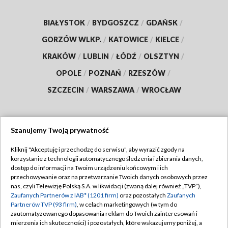
BIAŁYSTOK
/
BYDGOSZCZ
/
GDAŃSK
/
GORZÓW WLKP.
/
KATOWICE
/
KIELCE
/
KRAKÓW
/
LUBLIN
/
ŁÓDŹ
/
OLSZTYN
/
OPOLE
/
POZNAŃ
/
RZESZÓW
/
SZCZECIN
/
WARSZAWA
/
WROCŁAW
Szanujemy Twoją prywatność
Dołącz do nas:
Kliknij "Akceptuję i przechodzę do serwisu", aby wyrazić zgody na
korzystanie z technologii automatycznego śledzenia i zbierania danych,
TVP
dostęp do informacji na Twoim urządzeniu końcowym i ich
Abonament TVP
przechowywanie oraz na przetwarzanie Twoich danych osobowych przez
Regulamin TVP
nas, czyli Telewizję Polską S.A. w likwidacji (zwaną dalej również „TVP”),
Emisja w TVP
Polityka prywatności
Zaufanych Partnerów z IAB* (1201 firm)
oraz pozostałych
Zaufanych
Partnerów TVP (93 firm)
, w celach marketingowych (w tym do
Centrum informacji TVP
Moje zgody
zautomatyzowanego dopasowania reklam do Twoich zainteresowań i
mierzenia ich skuteczności) i pozostałych, które wskazujemy poniżej, a
Naziemna Telewizja Cyfrowa