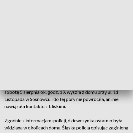
"UWAGA, CHILD ALERT! Poszukujemy 11-letniej Wiktorii!
Rysopis: wzrost ok. 167 cm, szczupła, włosy długie ciemny
blond, oczy zielone. Ubiór: T-shirt fioletowy, krótkie
spodenki szare, buty czarne. Kontakt pod numerem tel. 995,
112 lub 47 85 21 281" - podała policja na Twitterze.
Można też przesyłać informację mailem
(
childalert@policja.gov.pl
).
W niedzielę po południu biuro prasowe śląskiej policji
podało, że wydział kryminalny policji w Sosnowcu prowadzi
poszukiwania 12-letniej Wiktorii Kasperczyk, która w
sobotę 5 sierpnia ok. godz. 19. wyszła z domu przy ul. 11
Listopada w Sosnowcu i do tej pory nie powróciła, ani nie
nawiązała kontaktu z bliskimi.
Zgodnie z informacjami policji, dziewczynka ostatnio była
widziana w okolicach domu. Śląska policja opisując zaginioną