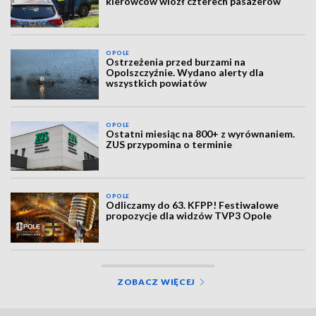
kierowców wiózł czterech pasażerów
OPOLE
Ostrzeżenia przed burzami na
Opolszczyźnie. Wydano alerty dla
wszystkich powiatów
OPOLE
Ostatni miesiąc na 800+ z wyrównaniem.
ZUS przypomina o terminie
OPOLE
Odliczamy do 63. KFPP! Festiwalowe
propozycje dla widzów TVP3 Opole
ZOBACZ WIĘCEJ