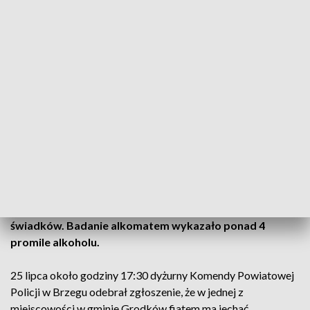
(Fot. KPP Brzeg)
Do 2 lat więzienia grozi 45-letniemu mieszkańcowi
Grodkowa, który kierował fiatem pod wpływem
alkoholu. Pijanego kierowcę zatrzymano dzięki czujności
świadków. Badanie alkomatem wykazało ponad 4
promile alkoholu.
25 lipca około godziny 17:30 dyżurny Komendy Powiatowej
Policji w Brzegu odebrał zgłoszenie, że w jednej z
miejscowości w gminie Grodków fiatem ma jechać