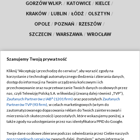
GORZÓW WLKP.
/
KATOWICE
/
KIELCE
/
KRAKÓW
/
LUBLIN
/
ŁÓDŹ
/
OLSZTYN
/
OPOLE
/
POZNAŃ
/
RZESZÓW
/
SZCZECIN
/
WARSZAWA
/
WROCŁAW
Szanujemy Twoją prywatność
Dołącz do nas:
Kliknij "Akceptuję i przechodzę do serwisu", aby wyrazić zgody na
korzystanie z technologii automatycznego śledzenia i zbierania danych,
TVP
dostęp do informacji na Twoim urządzeniu końcowym i ich
Abonament TVP
przechowywanie oraz na przetwarzanie Twoich danych osobowych przez
Regulamin TVP
nas, czyli Telewizję Polską S.A. w likwidacji (zwaną dalej również „TVP”),
Emisja w TVP
Polityka prywatności
Zaufanych Partnerów z IAB* (1201 firm)
oraz pozostałych
Zaufanych
Partnerów TVP (93 firm)
, w celach marketingowych (w tym do
Centrum informacji TVP
Moje zgody
zautomatyzowanego dopasowania reklam do Twoich zainteresowań i
mierzenia ich skuteczności) i pozostałych, które wskazujemy poniżej, a
Naziemna Telewizja Cyfrowa
Pomoc
także zgody na udostępnianie przez nas identyfikatora PPID do Google.
Sklep TVP
Biuro reklamy
Twoje dane osobowe zbierane podczas odwiedzania przez Ciebie naszych
Rada Programowa
Kontakt
poszczególnych serwisów
zwanych dalej „Portalem”, w tym informacje