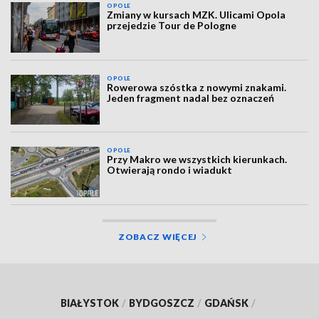
OPOLE
Zmiany w kursach MZK. Ulicami Opola
przejedzie Tour de Pologne
OPOLE
Rowerowa szóstka z nowymi znakami.
Jeden fragment nadal bez oznaczeń
OPOLE
Przy Makro we wszystkich kierunkach.
Otwierają rondo i wiadukt
ZOBACZ WIĘCEJ
BIAŁYSTOK
/
BYDGOSZCZ
/
GDAŃSK
/