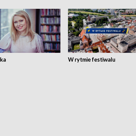
ka
W rytmie festiwalu