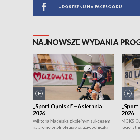
UDOSTĘPNIJ NA FACEBOOKU
NAJNOWSZE WYDANIA PR
„Sport Opolski” – 6 sierpnia
„Sport 
2026
2026
Wiktoria Madejska z kolejnym sukcesem
MGKS Cuk
na arenie ogólnokrajowej. Zawodniczka
lecie ist
Klubu Kolarskiego Ziemia Brzeska
odbył się
została podwójna Mistrzynią Polski
również o