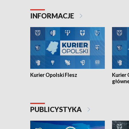
Juniorów Młodszych w kolarstwie
Otwartyc
torowym.
plażowej
INFORMACJE
meczu Ko
Kurier Opolski Flesz
Kurier 
główn
PUBLICYSTYKA