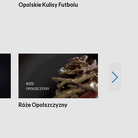
Opolskie Kulisy Futbolu
Złote chwile
sportu
Róże Opolszczyzny
Czas report