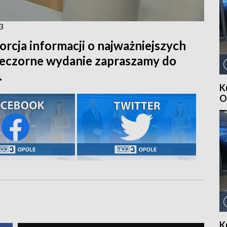
3
orcja informacji o najważniejszych
ieczorne wydanie zapraszamy do
.
K
O
K