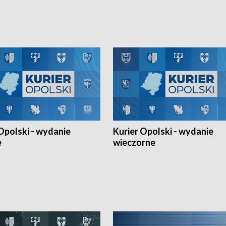
h Mistrzostw w siatkówce
w ramach Ligi Narodów. Rywalizacja
 amatorów w Opolu oraz o
odbyła się w węgierskim Szolnok.
lejarza Opole. Zapraszamy!
Opolski - wydanie
Kurier Opolski - wydanie
e
wieczorne