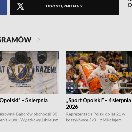
O
UDOSTĘPNIJ NA X
OGRAMÓW
Opolski” – 5 sierpnia
„Sport Opolski” – 4 sierpnia
2026
rownik Baborów obchodził 80-
Reprezentacja Polski do lat 21 w
nienia klubu. Wyjątkowy jubileusz
koszykówce 3x3 – z Mikołajem
 na sportowo. W programie
Kowalczykiem z opolskiego AZS-u 
 turnieju eliminacyjnym
składzie - wygrała dwa z trzech tur