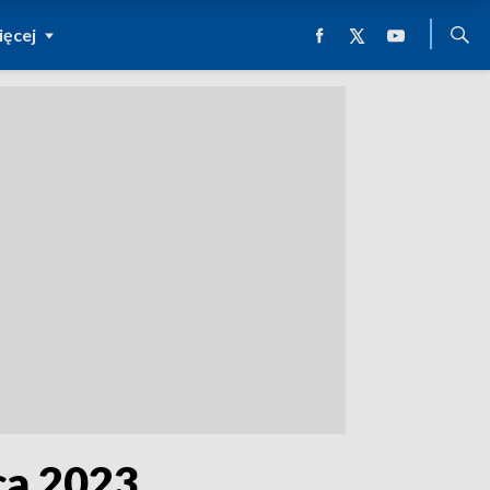
ęcej
ca 2023