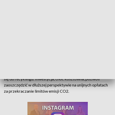
Ekociepłownia w Nysie. Budowa ruszy we wrześniu
Nyska Energetyka Cieplna wybuduje elektrociepłownię, w
której spalane będą wyselekcjonowane odpady nienadające
się do recyklingu. Inwestycja, choć kosztowna, pozwoli
zaoszczędzić w dłuższej perspektywie na unijnych opłatach
za przekraczanie limitów emisji CO2.