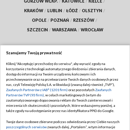
GORZÓW WLKP.
/
KATOWICE
/
KIELCE
/
KRAKÓW
/
LUBLIN
/
ŁÓDŹ
/
OLSZTYN
/
OPOLE
/
POZNAŃ
/
RZESZÓW
/
SZCZECIN
/
WARSZAWA
/
WROCŁAW
Szanujemy Twoją prywatność
Dołącz do nas:
Kliknij "Akceptuję i przechodzę do serwisu", aby wyrazić zgody na
korzystanie z technologii automatycznego śledzenia i zbierania danych,
TVP
dostęp do informacji na Twoim urządzeniu końcowym i ich
Abonament TVP
przechowywanie oraz na przetwarzanie Twoich danych osobowych przez
Regulamin TVP
nas, czyli Telewizję Polską S.A. w likwidacji (zwaną dalej również „TVP”),
Emisja w TVP
Zaufanych Partnerów z IAB* (1201 firm)
oraz pozostałych
Zaufanych
Polityka prywatności
Partnerów TVP (93 firm)
, w celach marketingowych (w tym do
Centrum informacji TVP
Moje zgody
zautomatyzowanego dopasowania reklam do Twoich zainteresowań i
mierzenia ich skuteczności) i pozostałych, które wskazujemy poniżej, a
Naziemna Telewizja Cyfrowa
Pomoc
także zgody na udostępnianie przez nas identyfikatora PPID do Google.
Sklep TVP
Biuro reklamy
Twoje dane osobowe zbierane podczas odwiedzania przez Ciebie naszych
Rada Programowa
poszczególnych serwisów
zwanych dalej „Portalem”, w tym informacje
Kontakt