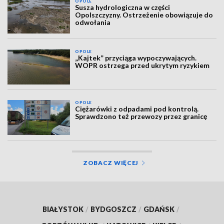
OPOLE
Susza hydrologiczna w części
Opolszczyzny. Ostrzeżenie obowiązuje do
odwołania
OPOLE
„Kajtek” przyciąga wypoczywających.
WOPR ostrzega przed ukrytym ryzykiem
OPOLE
Ciężarówki z odpadami pod kontrolą.
Sprawdzono też przewozy przez granicę
ZOBACZ WIĘCEJ
BIAŁYSTOK
/
BYDGOSZCZ
/
GDAŃSK
/