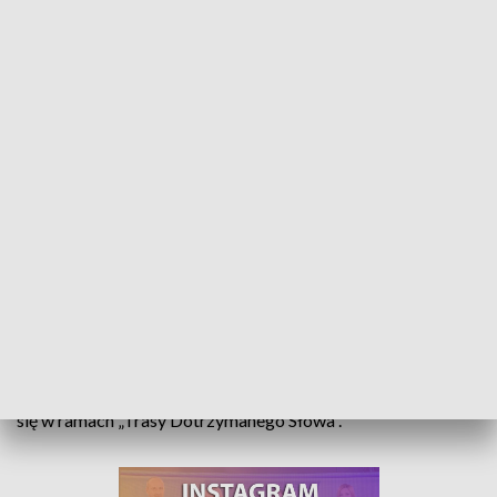
„Trasa Dotrzymanego Słowa”. Spotkanie dla mieszkańców Grodkowa
Programy społeczne i socjalne, inwestycje drogowe i w
infrastrukturę - to niektóre z tematów poruszonych dziś
wieczorem na spotkaniu mieszkańców Grodkowa z Jackiem
Sasinem, ministrem aktywów państwowych oraz Marcinem
Ociepą, wiceministrem obrony narodowej. Spotkanie odbyło
się w ramach „Trasy Dotrzymanego Słowa”.