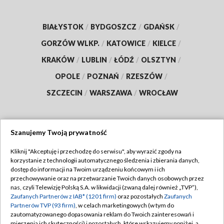
BIAŁYSTOK
/
BYDGOSZCZ
/
GDAŃSK
/
GORZÓW WLKP.
/
KATOWICE
/
KIELCE
/
KRAKÓW
/
LUBLIN
/
ŁÓDŹ
/
OLSZTYN
/
OPOLE
/
POZNAŃ
/
RZESZÓW
/
SZCZECIN
/
WARSZAWA
/
WROCŁAW
Szanujemy Twoją prywatność
Dołącz do nas:
Kliknij "Akceptuję i przechodzę do serwisu", aby wyrazić zgody na
korzystanie z technologii automatycznego śledzenia i zbierania danych,
TVP
dostęp do informacji na Twoim urządzeniu końcowym i ich
Abonament TVP
przechowywanie oraz na przetwarzanie Twoich danych osobowych przez
Regulamin TVP
nas, czyli Telewizję Polską S.A. w likwidacji (zwaną dalej również „TVP”),
Emisja w TVP
Zaufanych Partnerów z IAB* (1201 firm)
oraz pozostałych
Zaufanych
Polityka prywatności
Partnerów TVP (93 firm)
, w celach marketingowych (w tym do
Centrum informacji TVP
Moje zgody
zautomatyzowanego dopasowania reklam do Twoich zainteresowań i
mierzenia ich skuteczności) i pozostałych, które wskazujemy poniżej, a