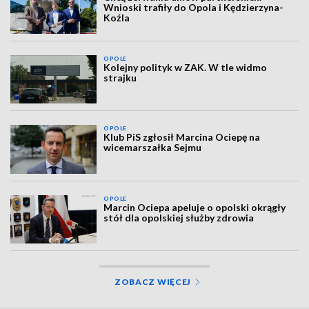
Wnioski trafiły do Opola i Kędzierzyna-
Koźla
OPOLE
Kolejny polityk w ZAK. W tle widmo
strajku
OPOLE
Klub PiS zgłosił Marcina Ociepę na
wicemarszałka Sejmu
OPOLE
Marcin Ociepa apeluje o opolski okrągły
stół dla opolskiej służby zdrowia
ZOBACZ WIĘCEJ