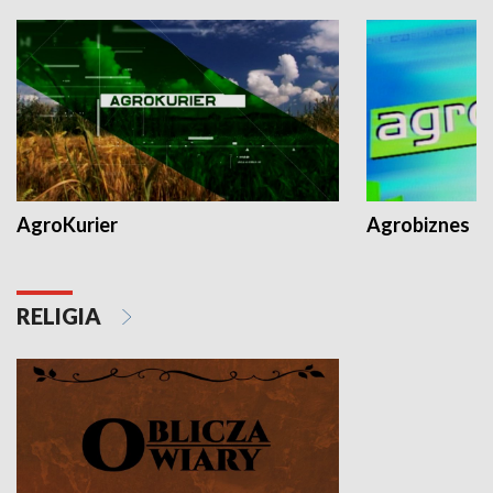
AgroKurier
Agrobiznes
RELIGIA