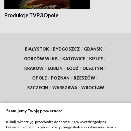
Produkcje TVP3 Opole
BIAŁYSTOK
/
BYDGOSZCZ
/
GDAŃSK
/
GORZÓW WLKP.
/
KATOWICE
/
KIELCE
/
KRAKÓW
/
LUBLIN
/
ŁÓDŹ
/
OLSZTYN
/
OPOLE
/
POZNAŃ
/
RZESZÓW
/
SZCZECIN
/
WARSZAWA
/
WROCŁAW
Szanujemy Twoją prywatność
Dołącz do nas:
Kliknij "Akceptuję i przechodzę do serwisu", aby wyrazić zgody na
korzystanie z technologii automatycznego śledzenia i zbierania danych,
TVP