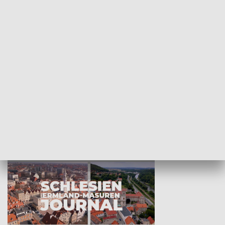
Wejściówka
Zakładka
MNIEJSZOŚCI