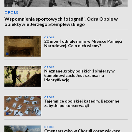
OPOLE
Wspomnienia sportowych fotografii. Odra Opole w
obiektywie Jerzego Stemplewskiego
OPOLE
20 mogił odnaleziono w Miejscu Pamięci
Narodowej. Co o nich wiemy?
OPOLE
Nieznane groby polskich żołnierzy w
Łambinowicach. Jest szansa na
identyfikację
OPOLE
Tajemnice opolskiej katedry. Bezcenne
zabytki po konserwacji
OPOLE
Cmentarzysko w Choruli coraz większe.