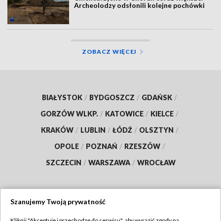
Archeolodzy odsłonili kolejne pochówki
ZOBACZ WIĘCEJ
BIAŁYSTOK
/
BYDGOSZCZ
/
GDAŃSK
/
GORZÓW WLKP.
/
KATOWICE
/
KIELCE
/
KRAKÓW
/
LUBLIN
/
ŁÓDŹ
/
OLSZTYN
/
OPOLE
/
POZNAŃ
/
RZESZÓW
/
SZCZECIN
/
WARSZAWA
/
WROCŁAW
Szanujemy Twoją prywatność
Dołącz do nas:
Kliknij "Akceptuję i przechodzę do serwisu", aby wyrazić zgody na