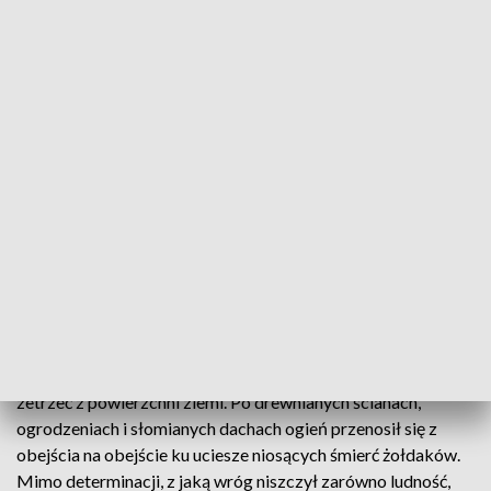
których dosięgała ślepa zemsta prześladowców –
rozstrzeliwani, paleni w swoich domach" - przypomniał.
Prezydent nawiązał do zbrodni, jaką w 12 i 13 lipca 1943 r.
popełnili Niemcy, mordując co najmniej 204 mieszkańców
świętokrzyskiej wsi Michniów. Najmłodsza z ofiar miała
zaledwie dziewięć dni. Wieś obrabowano i spalono.
Historycy szacują, że w czasie wojny niemieccy okupanci
spacyfikowali co najmniej 800 polskich wsi.
"Miliony naszych rodaków wywieziono do pracy
przymusowej w III Rzeszy Niemieckiej i w głąb ZSRR.
Dziesiątki tysięcy budynków spalono. Zostały po nich tylko
murowane kominy, jak to opisują świadkowie pacyfikacji
Michniowa i wielu innych wiosek, które okupanci chcieli
zetrzeć z powierzchni ziemi. Po drewnianych ścianach,
ogrodzeniach i słomianych dachach ogień przenosił się z
obejścia na obejście ku uciesze niosących śmierć żołdaków.
Mimo determinacji, z jaką wróg niszczył zarówno ludność,