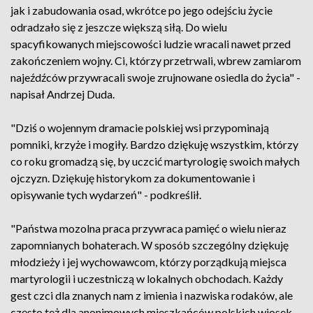
jak i zabudowania osad, wkrótce po jego odejściu życie
odradzało się z jeszcze większą siłą. Do wielu
spacyfikowanych miejscowości ludzie wracali nawet przed
zakończeniem wojny. Ci, którzy przetrwali, wbrew zamiarom
najeźdźców przywracali swoje zrujnowane osiedla do życia" -
napisał Andrzej Duda.
"Dziś o wojennym dramacie polskiej wsi przypominają
pomniki, krzyże i mogiły. Bardzo dziękuję wszystkim, którzy
co roku gromadzą się, by uczcić martyrologię swoich małych
ojczyzn. Dziękuję historykom za dokumentowanie i
opisywanie tych wydarzeń" - podkreślił.
"Państwa mozolna praca przywraca pamięć o wielu nieraz
zapomnianych bohaterach. W sposób szczególny dziękuję
młodzieży i jej wychowawcom, którzy porządkują miejsca
martyrologii i uczestniczą w lokalnych obchodach. Każdy
gest czci dla znanych nam z imienia i nazwiska rodaków, ale
często też dla anonimowych mieszkańców polskich wiosek,