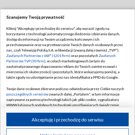
Szanujemy Twoją prywatność
Dołącz do nas:
Kliknij "Akceptuję i przechodzę do serwisu", aby wyrazić zgody na
korzystanie z technologii automatycznego śledzenia i zbierania danych,
TVP
dostęp do informacji na Twoim urządzeniu końcowym i ich
Abonament TVP
przechowywanie oraz na przetwarzanie Twoich danych osobowych przez
Regulamin TVP
nas, czyli Telewizję Polską S.A. w likwidacji (zwaną dalej również „TVP”),
Emisja w TVP
Polityka prywatności
Zaufanych Partnerów z IAB* (1201 firm)
oraz pozostałych
Zaufanych
Partnerów TVP (93 firm)
, w celach marketingowych (w tym do
Centrum informacji TVP
Moje zgody
zautomatyzowanego dopasowania reklam do Twoich zainteresowań i
mierzenia ich skuteczności) i pozostałych, które wskazujemy poniżej, a
Naziemna Telewizja Cyfrowa
Pomoc
także zgody na udostępnianie przez nas identyfikatora PPID do Google.
Sklep TVP
Biuro reklamy
Twoje dane osobowe zbierane podczas odwiedzania przez Ciebie naszych
Rada Programowa
Kontakt
poszczególnych serwisów
zwanych dalej „Portalem”, w tym informacje
zapisywane za pomocą technologii takich jak: pliki cookie, sygnalizatory
System NOS
WWW lub innych podobnych technologii umożliwiających świadczenie
dopasowanych i bezpiecznych usług, personalizację treści oraz reklam,
Informacje o nadawcy
Kanały
udostępnianie funkcji mediów społecznościowych oraz analizowanie
Akceptuję i przechodzę do serwisu
ruchu w Internecie.
Program dla prasy
©2026 Telewizja Polska S.A. w likwidacji
Biuro Reklamy
Twoje dane osobowe zbierane podczas odwiedzania przez Ciebie