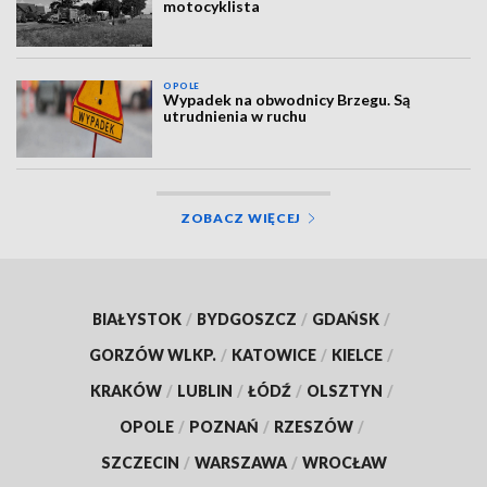
motocyklista
OPOLE
Wypadek na obwodnicy Brzegu. Są
utrudnienia w ruchu
ZOBACZ WIĘCEJ
BIAŁYSTOK
/
BYDGOSZCZ
/
GDAŃSK
/
GORZÓW WLKP.
/
KATOWICE
/
KIELCE
/
KRAKÓW
/
LUBLIN
/
ŁÓDŹ
/
OLSZTYN
/
OPOLE
/
POZNAŃ
/
RZESZÓW
/
SZCZECIN
/
WARSZAWA
/
WROCŁAW