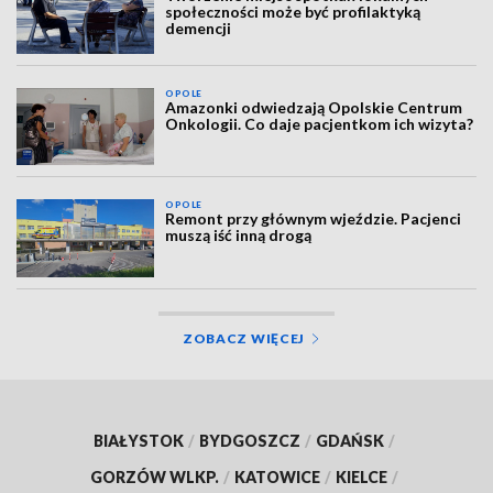
społeczności może być profilaktyką
demencji
OPOLE
Amazonki odwiedzają Opolskie Centrum
Onkologii. Co daje pacjentkom ich wizyta?
OPOLE
Remont przy głównym wjeździe. Pacjenci
muszą iść inną drogą
ZOBACZ WIĘCEJ
BIAŁYSTOK
/
BYDGOSZCZ
/
GDAŃSK
/
GORZÓW WLKP.
/
KATOWICE
/
KIELCE
/