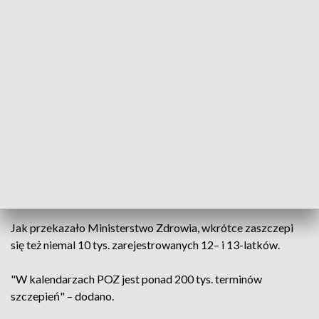
Fot. PAP/Wojtek Jargiło
"Ponad 50 tys. dzieci jest zaszczepionych przeciw
HPV" – przekazał we wtorek na Twitterze resort
zdrowia.
Jak przekazało Ministerstwo Zdrowia, wkrótce zaszczepi
się też niemal 10 tys. zarejestrowanych 12– i 13-latków.
"W kalendarzach POZ jest ponad 200 tys. terminów
szczepień" – dodano.