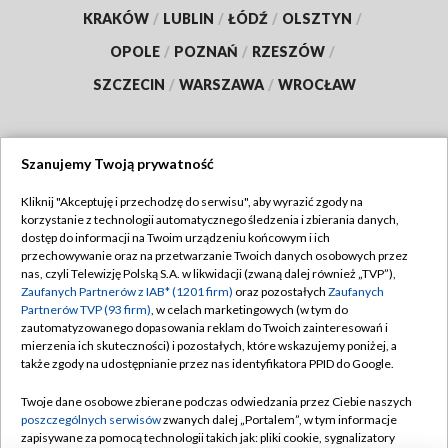
KRAKÓW
/
LUBLIN
/
ŁÓDŹ
/
OLSZTYN
/
OPOLE
/
POZNAŃ
/
RZESZÓW
/
SZCZECIN
/
WARSZAWA
/
WROCŁAW
Szanujemy Twoją prywatność
Dołącz do nas:
Kliknij "Akceptuję i przechodzę do serwisu", aby wyrazić zgody na
korzystanie z technologii automatycznego śledzenia i zbierania danych,
TVP
dostęp do informacji na Twoim urządzeniu końcowym i ich
Abonament TVP
przechowywanie oraz na przetwarzanie Twoich danych osobowych przez
Regulamin TVP
nas, czyli Telewizję Polską S.A. w likwidacji (zwaną dalej również „TVP”),
Emisja w TVP
Polityka prywatności
Zaufanych Partnerów z IAB* (1201 firm)
oraz pozostałych
Zaufanych
Partnerów TVP (93 firm)
, w celach marketingowych (w tym do
Centrum informacji TVP
Moje zgody
zautomatyzowanego dopasowania reklam do Twoich zainteresowań i
mierzenia ich skuteczności) i pozostałych, które wskazujemy poniżej, a
Naziemna Telewizja Cyfrowa
Pomoc
także zgody na udostępnianie przez nas identyfikatora PPID do Google.
Sklep TVP
Biuro reklamy
Twoje dane osobowe zbierane podczas odwiedzania przez Ciebie naszych
Rada Programowa
Kontakt
poszczególnych serwisów
zwanych dalej „Portalem”, w tym informacje
zapisywane za pomocą technologii takich jak: pliki cookie, sygnalizatory