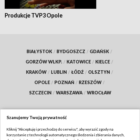
Produkcje TVP3 Opole
BIAŁYSTOK
/
BYDGOSZCZ
/
GDAŃSK
/
GORZÓW WLKP.
/
KATOWICE
/
KIELCE
/
KRAKÓW
/
LUBLIN
/
ŁÓDŹ
/
OLSZTYN
/
OPOLE
/
POZNAŃ
/
RZESZÓW
/
SZCZECIN
/
WARSZAWA
/
WROCŁAW
Szanujemy Twoją prywatność
Dołącz do nas:
Kliknij "Akceptuję i przechodzę do serwisu", aby wyrazić zgody na
korzystanie z technologii automatycznego śledzenia i zbierania danych,
TVP