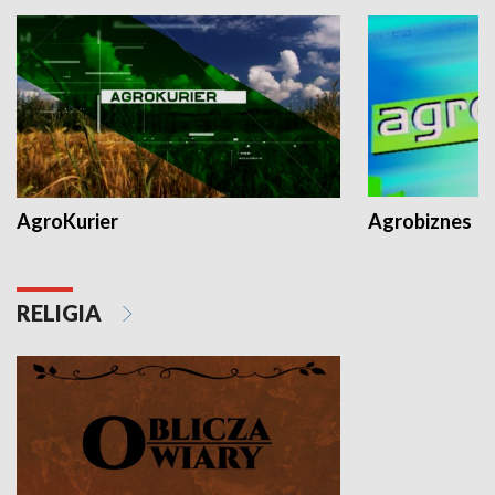
AgroKurier
Agrobiznes
RELIGIA