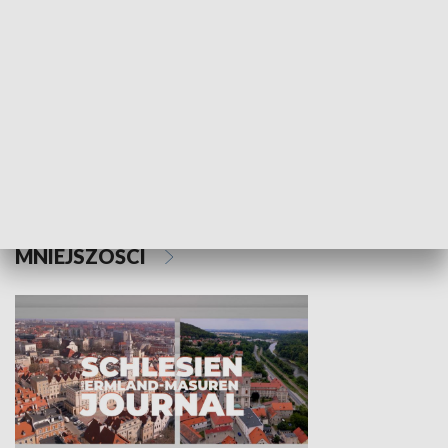
Wejściówka
Zakładka
MNIEJSZOŚCI