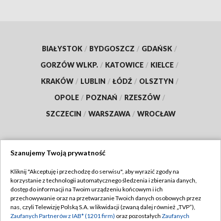
BIAŁYSTOK
/
BYDGOSZCZ
/
GDAŃSK
/
GORZÓW WLKP.
/
KATOWICE
/
KIELCE
/
KRAKÓW
/
LUBLIN
/
ŁÓDŹ
/
OLSZTYN
/
OPOLE
/
POZNAŃ
/
RZESZÓW
/
SZCZECIN
/
WARSZAWA
/
WROCŁAW
Szanujemy Twoją prywatność
Dołącz do nas:
Kliknij "Akceptuję i przechodzę do serwisu", aby wyrazić zgody na
korzystanie z technologii automatycznego śledzenia i zbierania danych,
TVP
dostęp do informacji na Twoim urządzeniu końcowym i ich
Abonament TVP
przechowywanie oraz na przetwarzanie Twoich danych osobowych przez
Regulamin TVP
nas, czyli Telewizję Polską S.A. w likwidacji (zwaną dalej również „TVP”),
Emisja w TVP
Zaufanych Partnerów z IAB* (1201 firm)
oraz pozostałych
Zaufanych
Polityka prywatności