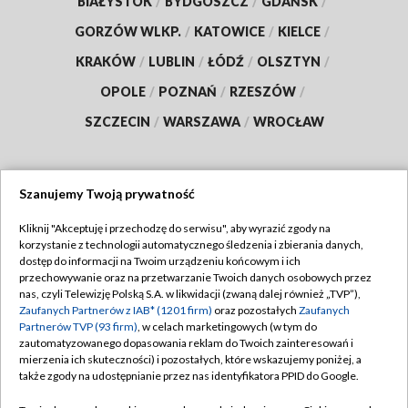
BIAŁYSTOK
/
BYDGOSZCZ
/
GDAŃSK
/
GORZÓW WLKP.
/
KATOWICE
/
KIELCE
/
KRAKÓW
/
LUBLIN
/
ŁÓDŹ
/
OLSZTYN
/
OPOLE
/
POZNAŃ
/
RZESZÓW
/
SZCZECIN
/
WARSZAWA
/
WROCŁAW
Szanujemy Twoją prywatność
Dołącz do nas:
Kliknij "Akceptuję i przechodzę do serwisu", aby wyrazić zgody na
korzystanie z technologii automatycznego śledzenia i zbierania danych,
TVP
dostęp do informacji na Twoim urządzeniu końcowym i ich
Abonament TVP
przechowywanie oraz na przetwarzanie Twoich danych osobowych przez
Regulamin TVP
nas, czyli Telewizję Polską S.A. w likwidacji (zwaną dalej również „TVP”),
Emisja w TVP
Zaufanych Partnerów z IAB* (1201 firm)
oraz pozostałych
Zaufanych
Polityka prywatności
Partnerów TVP (93 firm)
, w celach marketingowych (w tym do
Centrum informacji TVP
Moje zgody
zautomatyzowanego dopasowania reklam do Twoich zainteresowań i
mierzenia ich skuteczności) i pozostałych, które wskazujemy poniżej, a
Naziemna Telewizja Cyfrowa
Pomoc
także zgody na udostępnianie przez nas identyfikatora PPID do Google.
Sklep TVP
Biuro reklamy