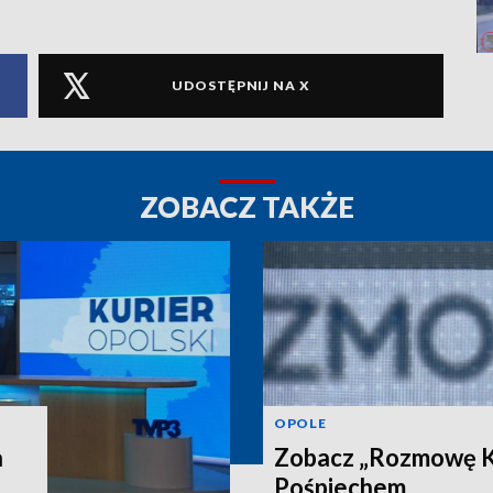
UDOSTĘPNIJ NA X
ZOBACZ TAKŻE
OPOLE
a
Zobacz „Rozmowę Ku
Pośpiechem