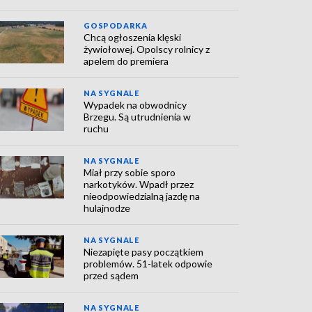
GOSPODARKA
Chcą ogłoszenia klęski
żywiołowej. Opolscy rolnicy z
apelem do premiera
NA SYGNALE
Wypadek na obwodnicy
Brzegu. Są utrudnienia w
ruchu
NA SYGNALE
Miał przy sobie sporo
narkotyków. Wpadł przez
nieodpowiedzialną jazdę na
hulajnodze
NA SYGNALE
Niezapięte pasy początkiem
problemów. 51-latek odpowie
przed sądem
NA SYGNALE