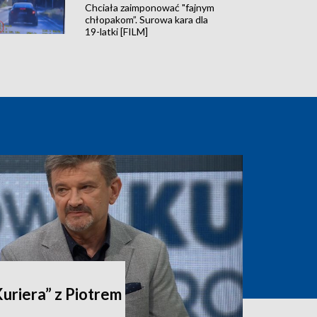
Chciała zaimponować "fajnym
chłopakom”. Surowa kara dla
19-latki [FILM]
riera” z Piotrem