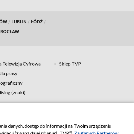
KÓW
/
LUBLIN
/
ŁÓDŹ
/
ROCŁAW
 Telewizja Cyfrowa
Sklep TVP
la prasy
tograficzny
sing (znaki)
klamy
Kontakt
rania danych, dostęp do informacji na Twoim urządzeniu
idacji (zwaną dalej również „TVP”),
Zaufanych Partnerów