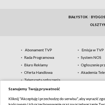
BIAŁYSTOK
/
BYDGO
OLSZTY
Abonament TVP
Emisja w TVP
Rada Programowa
System NOS
Biuro Reklamy
Ogłoszenie pr
Oferta Handlowa
Akademia Tele
Telegazeta ogłoszenia
Szanujemy Twoją prywatność
Regulamin TVP
Kliknij "Akceptuję i przechodzę do serwisu", aby wyrazić zg
końcowym i ich przechowywanie oraz na przetwarzanie Twoich