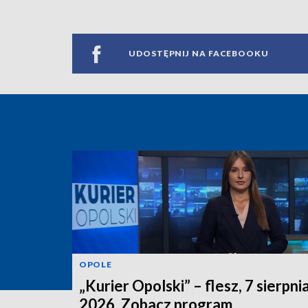
UDOSTĘPNIJ NA FACEBOOKU
OPOLE
„Kurier Opolski” – flesz, 7 sierpni
2026. Zobacz program