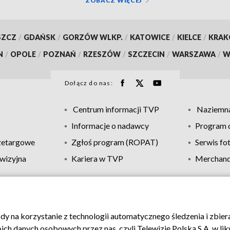
ZOBACZ WIĘCEJ
SZCZ
/
GDAŃSK
/
GORZÓW WLKP.
/
KATOWICE
/
KIELCE
/
KRA
N
/
OPOLE
/
POZNAŃ
/
RZESZÓW
/
SZCZECIN
/
WARSZAWA
/
W
Dołącz do nas:
Centrum informacji TVP
Naziemna
Informacje o nadawcy
Program d
zetargowe
Zgłoś program (ROPAT)
Serwis fo
wizyjna
Kariera w TVP
Merchandi
Polityka prywatności
Moje zgody
Pomoc
Biuro re
ody na korzystanie z technologii automatycznego śledzenia i zbie
 danych osobowych przez nas, czyli Telewizję Polską S.A. w likw