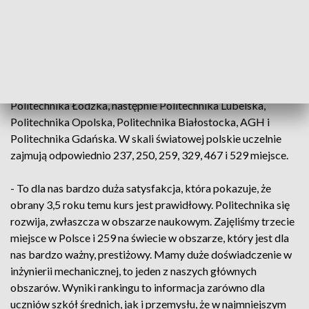
osiągnięcia ośrodków naukowych, ale analizuje także osobno
dorobek każdego naukowca: zbudowany jest na podstawie
publikacji naukowych, ale tylko tych dotyczących inżynierii
mechanicznej. W najnowszej, drugiej edycji rankingu, w
gronie prawie 550 politechnicznych szkół wyższych, znalazło
się sześć polskich uczelni. Najwyżej notowana jest
Politechnika Łódzka, następnie Politechnika Lubelska,
Politechnika Opolska, Politechnika Białostocka, AGH i
Politechnika Gdańska. W skali światowej polskie uczelnie
zajmują odpowiednio 237, 250, 259, 329, 467 i 529 miejsce.
- To dla nas bardzo duża satysfakcja, która pokazuje, że
obrany 3,5 roku temu kurs jest prawidłowy. Politechnika się
rozwija, zwłaszcza w obszarze naukowym. Zajęliśmy trzecie
miejsce w Polsce i 259 na świecie w obszarze, który jest dla
nas bardzo ważny, prestiżowy. Mamy duże doświadczenie w
inżynierii mechanicznej, to jeden z naszych głównych
obszarów. Wyniki rankingu to informacja zarówno dla
uczniów szkół średnich, jak i przemysłu, że w najmniejszym