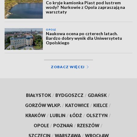
Co kryje kamionka Piast pod lustrem
wody? Nurkowie z Opola zapraszają na
warsztaty
OPOLE
Naukowa ocena po czterech latach.
Bardzo dobry wynik dla Uniwersytetu
Opolskiego
ZOBACZ WIĘCEJ
BIAŁYSTOK
/
BYDGOSZCZ
/
GDAŃSK
/
GORZÓW WLKP.
/
KATOWICE
/
KIELCE
/
KRAKÓW
/
LUBLIN
/
ŁÓDŹ
/
OLSZTYN
/
OPOLE
/
POZNAŃ
/
RZESZÓW
/
SZCZECIN
/
WARSZAWA
/
WROCŁAW