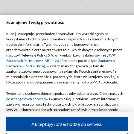
Szanujemy Twoją prywatność
Dołącz do nas:
Kliknij "Akceptuję i przechodzę do serwisu", aby wyrazić zgody na
korzystanie z technologii automatycznego śledzenia i zbierania danych,
TVP
dostęp do informacji na Twoim urządzeniu końcowym i ich
Abonament TVP
przechowywanie oraz na przetwarzanie Twoich danych osobowych przez
Regulamin TVP
nas, czyli Telewizję Polską S.A. w likwidacji (zwaną dalej również „TVP”),
Emisja w TVP
Polityka prywatności
Zaufanych Partnerów z IAB* (1201 firm)
oraz pozostałych
Zaufanych
Partnerów TVP (93 firm)
, w celach marketingowych (w tym do
Centrum informacji TVP
Moje zgody
zautomatyzowanego dopasowania reklam do Twoich zainteresowań i
mierzenia ich skuteczności) i pozostałych, które wskazujemy poniżej, a
Naziemna Telewizja Cyfrowa
Pomoc
także zgody na udostępnianie przez nas identyfikatora PPID do Google.
Sklep TVP
Biuro reklamy
Twoje dane osobowe zbierane podczas odwiedzania przez Ciebie naszych
Rada Programowa
Kontakt
poszczególnych serwisów
zwanych dalej „Portalem”, w tym informacje
zapisywane za pomocą technologii takich jak: pliki cookie, sygnalizatory
System NOS
WWW lub innych podobnych technologii umożliwiających świadczenie
dopasowanych i bezpiecznych usług, personalizację treści oraz reklam,
Informacje o nadawcy
Kanały
udostępnianie funkcji mediów społecznościowych oraz analizowanie
Akceptuję i przechodzę do serwisu
ruchu w Internecie.
Program dla prasy
©2026 Telewizja Polska S.A. w likwidacji