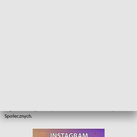
Wiedza o ubezpieczeniach. Olimpiada organizowana przez ZUS
Zasiłki, kapitał początkowy, ubezpieczenie zdrowotne –
zazwyczaj młodzież wie o nich niewiele, ale nie uczniowie z
20 szkół z regionu, którzy wzięli udział w olimpiadzie „Warto
wiedzieć więcej o ubezpieczeniach społecznych”,
organizowanej przez opolski oddział Zakładu Ubezpieczeń
Społecznych.