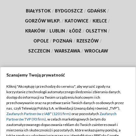
BIAŁYSTOK
/
BYDGOSZCZ
/
GDAŃSK
/
GORZÓW WLKP.
/
KATOWICE
/
KIELCE
/
KRAKÓW
/
LUBLIN
/
ŁÓDŹ
/
OLSZTYN
/
OPOLE
/
POZNAŃ
/
RZESZÓW
/
SZCZECIN
/
WARSZAWA
/
WROCŁAW
Szanujemy Twoją prywatność
Dołącz do nas:
Kliknij "Akceptuję i przechodzę do serwisu", aby wyrazić zgody na
korzystanie z technologii automatycznego śledzenia i zbierania danych,
TVP
dostęp do informacji na Twoim urządzeniu końcowym i ich
Abonament TVP
przechowywanie oraz na przetwarzanie Twoich danych osobowych przez
Regulamin TVP
nas, czyli Telewizję Polską S.A. w likwidacji (zwaną dalej również „TVP”),
Emisja w TVP
Zaufanych Partnerów z IAB* (1201 firm)
oraz pozostałych
Zaufanych
Polityka prywatności
Partnerów TVP (93 firm)
, w celach marketingowych (w tym do
Centrum informacji TVP
Moje zgody
zautomatyzowanego dopasowania reklam do Twoich zainteresowań i
mierzenia ich skuteczności) i pozostałych, które wskazujemy poniżej, a
Naziemna Telewizja Cyfrowa
Pomoc
także zgody na udostępnianie przez nas identyfikatora PPID do Google.