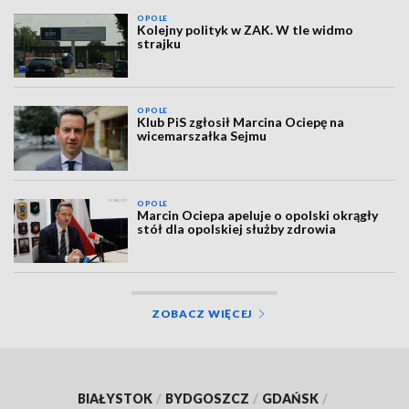
OPOLE
Kolejny polityk w ZAK. W tle widmo
strajku
OPOLE
Klub PiS zgłosił Marcina Ociepę na
wicemarszałka Sejmu
OPOLE
Marcin Ociepa apeluje o opolski okrągły
stół dla opolskiej służby zdrowia
ZOBACZ WIĘCEJ
BIAŁYSTOK
/
BYDGOSZCZ
/
GDAŃSK
/