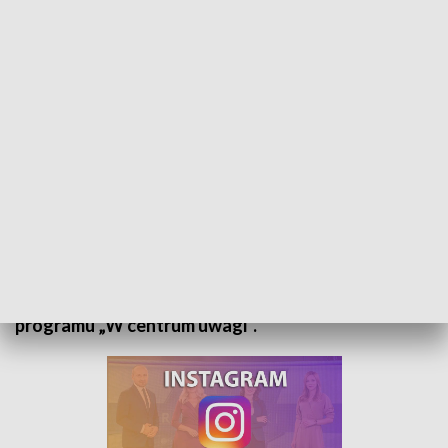
W centrum uwagi - 31 grudnia 2022
Prognoza wyniku wyborów parlamentarnych,
perspektywy dla polskiej gospodarki oraz próba
analizy wydarzeń czekających nas na świecie w
2023 r. - oto tematy sylwestrowego wydania
programu „W centrum uwagi”.