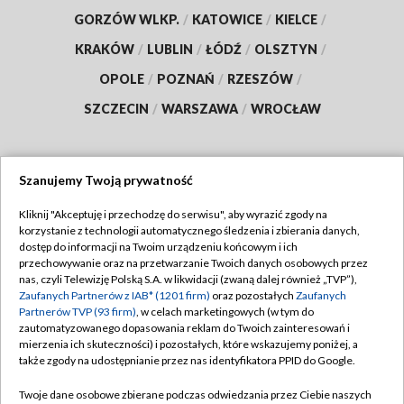
GORZÓW WLKP.
/
KATOWICE
/
KIELCE
/
KRAKÓW
/
LUBLIN
/
ŁÓDŹ
/
OLSZTYN
/
OPOLE
/
POZNAŃ
/
RZESZÓW
/
SZCZECIN
/
WARSZAWA
/
WROCŁAW
Szanujemy Twoją prywatność
Dołącz do nas:
Kliknij "Akceptuję i przechodzę do serwisu", aby wyrazić zgody na
korzystanie z technologii automatycznego śledzenia i zbierania danych,
TVP
dostęp do informacji na Twoim urządzeniu końcowym i ich
Abonament TVP
przechowywanie oraz na przetwarzanie Twoich danych osobowych przez
Regulamin TVP
nas, czyli Telewizję Polską S.A. w likwidacji (zwaną dalej również „TVP”),
Emisja w TVP
Zaufanych Partnerów z IAB* (1201 firm)
oraz pozostałych
Zaufanych
Polityka prywatności
Partnerów TVP (93 firm)
, w celach marketingowych (w tym do
Centrum informacji TVP
Moje zgody
zautomatyzowanego dopasowania reklam do Twoich zainteresowań i
mierzenia ich skuteczności) i pozostałych, które wskazujemy poniżej, a
Naziemna Telewizja Cyfrowa
Pomoc
także zgody na udostępnianie przez nas identyfikatora PPID do Google.
Sklep TVP
Biuro reklamy
Twoje dane osobowe zbierane podczas odwiedzania przez Ciebie naszych