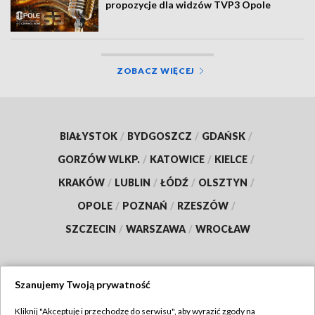
propozycje dla widzów TVP3 Opole
ZOBACZ WIĘCEJ
BIAŁYSTOK
/
BYDGOSZCZ
/
GDAŃSK
/
GORZÓW WLKP.
/
KATOWICE
/
KIELCE
/
KRAKÓW
/
LUBLIN
/
ŁÓDŹ
/
OLSZTYN
/
OPOLE
/
POZNAŃ
/
RZESZÓW
/
SZCZECIN
/
WARSZAWA
/
WROCŁAW
Szanujemy Twoją prywatność
Dołącz do nas:
Kliknij "Akceptuję i przechodzę do serwisu", aby wyrazić zgody na