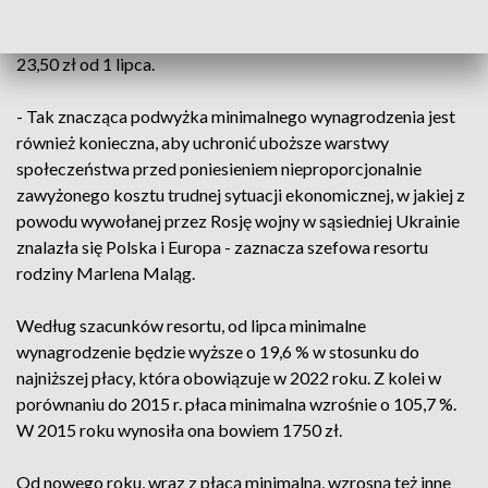
Jednocześnie minimalna stawka godzinowa w przyszłym
roku wzrośnie odpowiednio do 22,80 zł od 1 stycznia i do
23,50 zł od 1 lipca.
- Tak znacząca podwyżka minimalnego wynagrodzenia jest
również konieczna, aby uchronić uboższe warstwy
społeczeństwa przed poniesieniem nieproporcjonalnie
zawyżonego kosztu trudnej sytuacji ekonomicznej, w jakiej z
powodu wywołanej przez Rosję wojny w sąsiedniej Ukrainie
znalazła się Polska i Europa - zaznacza szefowa resortu
rodziny Marlena Maląg.
Według szacunków resortu, od lipca minimalne
wynagrodzenie będzie wyższe o 19,6 % w stosunku do
najniższej płacy, która obowiązuje w 2022 roku. Z kolei w
porównaniu do 2015 r. płaca minimalna wzrośnie o 105,7 %.
W 2015 roku wynosiła ona bowiem 1750 zł.
Od nowego roku, wraz z płacą minimalną, wzrosną też inne