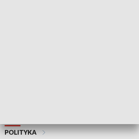
Wejściówka
Zakładka
MNIEJSZOŚCI
Schlesien Journal
POLITYKA