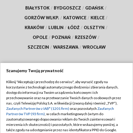
BIAŁYSTOK
/
BYDGOSZCZ
/
GDAŃSK
/
GORZÓW WLKP.
/
KATOWICE
/
KIELCE
/
KRAKÓW
/
LUBLIN
/
ŁÓDŹ
/
OLSZTYN
/
OPOLE
/
POZNAŃ
/
RZESZÓW
/
SZCZECIN
/
WARSZAWA
/
WROCŁAW
Szanujemy Twoją prywatność
Dołącz do nas:
Kliknij "Akceptuję i przechodzę do serwisu", aby wyrazić zgody na
korzystanie z technologii automatycznego śledzenia i zbierania danych,
TVP
dostęp do informacji na Twoim urządzeniu końcowym i ich
Abonament TVP
przechowywanie oraz na przetwarzanie Twoich danych osobowych przez
Regulamin TVP
nas, czyli Telewizję Polską S.A. w likwidacji (zwaną dalej również „TVP”),
Emisja w TVP
Zaufanych Partnerów z IAB* (1201 firm)
oraz pozostałych
Zaufanych
Polityka prywatności
Partnerów TVP (93 firm)
, w celach marketingowych (w tym do
Centrum informacji TVP
Moje zgody
zautomatyzowanego dopasowania reklam do Twoich zainteresowań i
mierzenia ich skuteczności) i pozostałych, które wskazujemy poniżej, a
Naziemna Telewizja Cyfrowa
Pomoc
także zgody na udostępnianie przez nas identyfikatora PPID do Google.