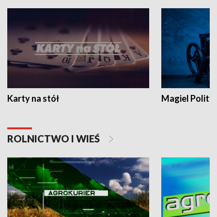
Karty na stół
Magiel Polity
ROLNICTWO I WIEŚ