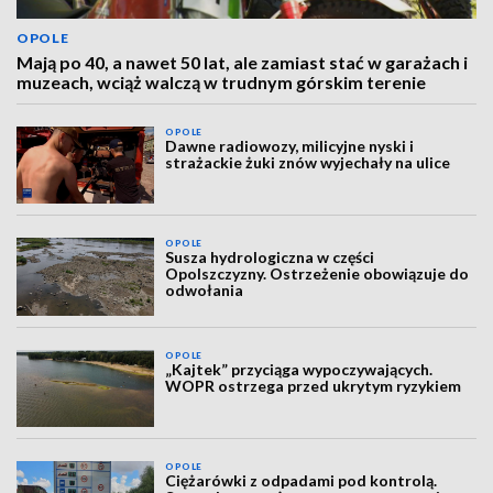
OPOLE
Mają po 40, a nawet 50 lat, ale zamiast stać w garażach i
muzeach, wciąż walczą w trudnym górskim terenie
OPOLE
Dawne radiowozy, milicyjne nyski i
strażackie żuki znów wyjechały na ulice
OPOLE
Susza hydrologiczna w części
Opolszczyzny. Ostrzeżenie obowiązuje do
odwołania
OPOLE
„Kajtek” przyciąga wypoczywających.
WOPR ostrzega przed ukrytym ryzykiem
OPOLE
Ciężarówki z odpadami pod kontrolą.