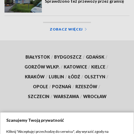
Sprawdzono też przewozy przez granicę
ZOBACZ WIĘCEJ
BIAŁYSTOK
/
BYDGOSZCZ
/
GDAŃSK
/
GORZÓW WLKP.
/
KATOWICE
/
KIELCE
/
KRAKÓW
/
LUBLIN
/
ŁÓDŹ
/
OLSZTYN
/
OPOLE
/
POZNAŃ
/
RZESZÓW
/
SZCZECIN
/
WARSZAWA
/
WROCŁAW
Szanujemy Twoją prywatność
Dołącz do nas:
Kliknij "Akceptuję i przechodzę do serwisu", aby wyrazić zgody na