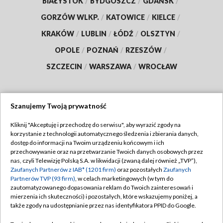
BIAŁYSTOK
/
BYDGOSZCZ
/
GDAŃSK
/
GORZÓW WLKP.
/
KATOWICE
/
KIELCE
/
KRAKÓW
/
LUBLIN
/
ŁÓDŹ
/
OLSZTYN
/
OPOLE
/
POZNAŃ
/
RZESZÓW
/
SZCZECIN
/
WARSZAWA
/
WROCŁAW
Szanujemy Twoją prywatność
Dołącz do nas:
Kliknij "Akceptuję i przechodzę do serwisu", aby wyrazić zgody na
korzystanie z technologii automatycznego śledzenia i zbierania danych,
TVP
dostęp do informacji na Twoim urządzeniu końcowym i ich
Abonament TVP
przechowywanie oraz na przetwarzanie Twoich danych osobowych przez
Regulamin TVP
nas, czyli Telewizję Polską S.A. w likwidacji (zwaną dalej również „TVP”),
Emisja w TVP
Zaufanych Partnerów z IAB* (1201 firm)
oraz pozostałych
Zaufanych
Polityka prywatności
Partnerów TVP (93 firm)
, w celach marketingowych (w tym do
Centrum informacji TVP
Moje zgody
zautomatyzowanego dopasowania reklam do Twoich zainteresowań i
mierzenia ich skuteczności) i pozostałych, które wskazujemy poniżej, a
Naziemna Telewizja Cyfrowa
Pomoc
także zgody na udostępnianie przez nas identyfikatora PPID do Google.
Sklep TVP
Biuro reklamy