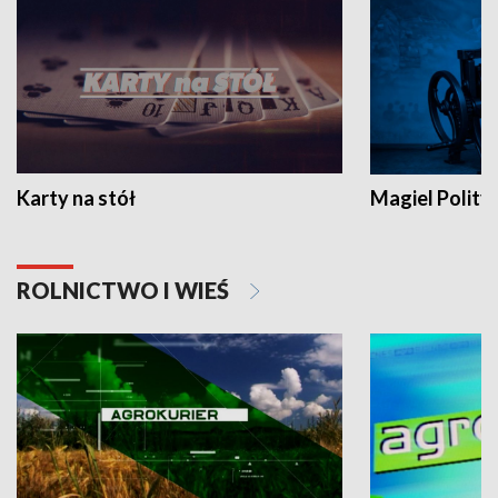
Karty na stół
Magiel Polity
ROLNICTWO I WIEŚ