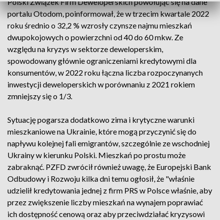
Polski Związek Firm Deweloperskich powołując się na dane
portalu Otodom, poinformował, że w trzecim kwartale 2022
roku średnio o 32,2 % wzrosły czynsze najmu mieszkań
dwupokojowych o powierzchni od 40 do 60 mkw. Ze
względu na kryzys w sektorze deweloperskim,
spowodowany głównie ograniczeniami kredytowymi dla
konsumentów, w 2022 roku łączna liczba rozpoczynanych
inwestycji deweloperskich w porównaniu z 2021 rokiem
zmniejszy się o 1/3.
Sytuację pogarsza dodatkowo zima i krytyczne warunki
mieszkaniowe na Ukrainie, które mogą przyczynić się do
napływu kolejnej fali emigrantów, szczególnie ze wschodniej
Ukrainy w kierunku Polski. Mieszkań po prostu może
zabraknąć. PZFD zwrócił również uwagę, że Europejski Bank
Odbudowy i Rozwoju kilka dni temu ogłosił, że "właśnie
udzielił kredytowania jednej z firm PRS w Polsce właśnie, aby
przez zwiększenie liczby mieszkań na wynajem poprawiać
ich dostępność cenową oraz aby przeciwdziałać kryzysowi