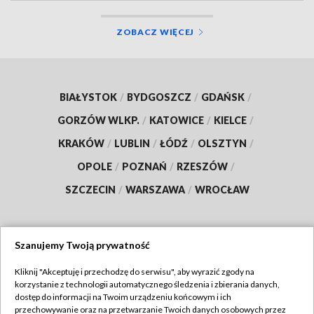
ZOBACZ WIĘCEJ
BIAŁYSTOK
/
BYDGOSZCZ
/
GDAŃSK
/
GORZÓW WLKP.
/
KATOWICE
/
KIELCE
/
KRAKÓW
/
LUBLIN
/
ŁÓDŹ
/
OLSZTYN
/
OPOLE
/
POZNAŃ
/
RZESZÓW
/
SZCZECIN
/
WARSZAWA
/
WROCŁAW
Szanujemy Twoją prywatność
Dołącz do nas:
Kliknij "Akceptuję i przechodzę do serwisu", aby wyrazić zgody na
korzystanie z technologii automatycznego śledzenia i zbierania danych,
TVP
dostęp do informacji na Twoim urządzeniu końcowym i ich
Abonament TVP
przechowywanie oraz na przetwarzanie Twoich danych osobowych przez
Regulamin TVP