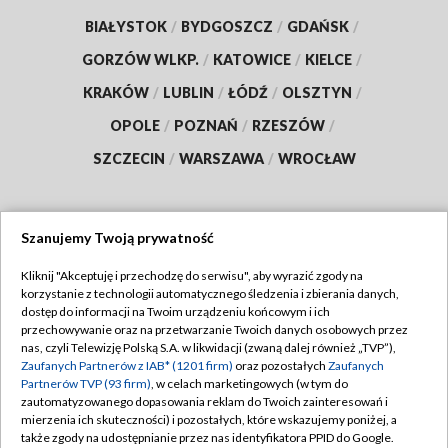
BIAŁYSTOK
/
BYDGOSZCZ
/
GDAŃSK
/
GORZÓW WLKP.
/
KATOWICE
/
KIELCE
/
KRAKÓW
/
LUBLIN
/
ŁÓDŹ
/
OLSZTYN
/
OPOLE
/
POZNAŃ
/
RZESZÓW
/
SZCZECIN
/
WARSZAWA
/
WROCŁAW
Szanujemy Twoją prywatność
Dołącz do nas:
Kliknij "Akceptuję i przechodzę do serwisu", aby wyrazić zgody na
korzystanie z technologii automatycznego śledzenia i zbierania danych,
TVP
dostęp do informacji na Twoim urządzeniu końcowym i ich
Abonament TVP
przechowywanie oraz na przetwarzanie Twoich danych osobowych przez
Regulamin TVP
nas, czyli Telewizję Polską S.A. w likwidacji (zwaną dalej również „TVP”),
Emisja w TVP
Zaufanych Partnerów z IAB* (1201 firm)
oraz pozostałych
Zaufanych
Polityka prywatności
Partnerów TVP (93 firm)
, w celach marketingowych (w tym do
Centrum informacji TVP
Moje zgody
zautomatyzowanego dopasowania reklam do Twoich zainteresowań i
mierzenia ich skuteczności) i pozostałych, które wskazujemy poniżej, a
Naziemna Telewizja Cyfrowa
Pomoc
także zgody na udostępnianie przez nas identyfikatora PPID do Google.