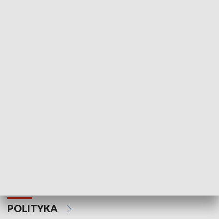
Wejściówka
Zakładka
MNIEJSZOŚCI
Schlesien Journal
POLITYKA