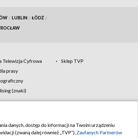
KÓW
/
LUBLIN
/
ŁÓDŹ
/
ROCŁAW
 Telewizja Cyfrowa
Sklep TVP
la prasy
tograficzny
sing (znaki)
klamy
Kontakt
rania danych, dostęp do informacji na Twoim urządzeniu
idacji (zwaną dalej również „TVP”),
Zaufanych Partnerów