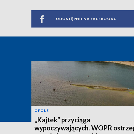
UDOSTĘPNIJ NA FACEBOOKU
OPOLE
„Kajtek” przyciąga
wypoczywających. WOPR ostrze