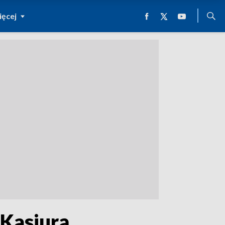
ęcej
Kasiurą