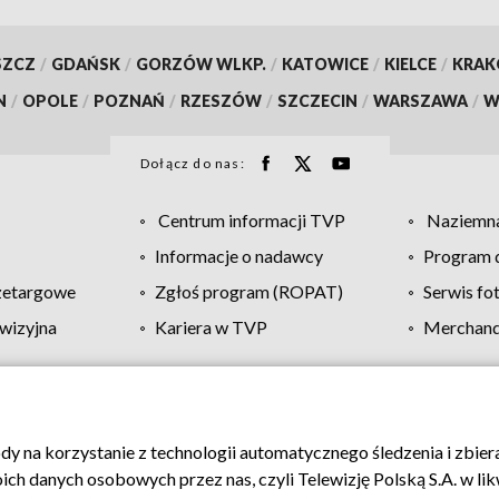
SZCZ
/
GDAŃSK
/
GORZÓW WLKP.
/
KATOWICE
/
KIELCE
/
KRA
N
/
OPOLE
/
POZNAŃ
/
RZESZÓW
/
SZCZECIN
/
WARSZAWA
/
W
Dołącz do nas:
Centrum informacji TVP
Naziemna
Informacje o nadawcy
Program d
zetargowe
Zgłoś program (ROPAT)
Serwis fo
wizyjna
Kariera w TVP
Merchandi
Polityka prywatności
Moje zgody
Pomoc
Biuro re
ody na korzystanie z technologii automatycznego śledzenia i zbie
 danych osobowych przez nas, czyli Telewizję Polską S.A. w likw