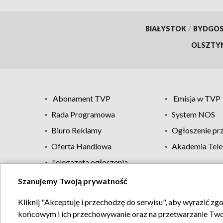
BIAŁYSTOK
/
BYDGO
OLSZTY
Abonament TVP
Emisja w TVP
Rada Programowa
System NOS
Biuro Reklamy
Ogłoszenie pr
Oferta Handlowa
Akademia Tele
Telegazeta ogłoszenia
Szanujemy Twoją prywatność
Regulamin TVP
Kliknij "Akceptuję i przechodzę do serwisu", aby wyrazić zg
końcowym i ich przechowywanie oraz na przetwarzanie Twoich