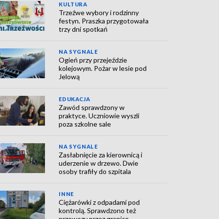
KULTURA
Trzeźwe wybory i rodzinny
festyn. Praszka przygotowała
trzy dni spotkań
NA SYGNALE
Ogień przy przejeździe
kolejowym. Pożar w lesie pod
Jelową
EDUKACJA
Zawód sprawdzony w
praktyce. Uczniowie wyszli
poza szkolne sale
NA SYGNALE
Zasłabnięcie za kierownicą i
uderzenie w drzewo. Dwie
osoby trafiły do szpitala
INNE
Ciężarówki z odpadami pod
kontrolą. Sprawdzono też
przewozy przez granicę