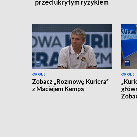
przed ukrytym ryzykiem
OPOLE
OPOLE
Zobacz „Rozmowę Kuriera”
„Kuri
z Maciejem Kempą
główn
Zoba