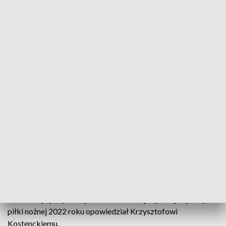
Spotkanie z trenerem przygotowania motorycznego. Karol Bortnik wrócił z
piłkarskiego mundialu w Katarze
Powracamy do zakończonego niedawno mundialu w Katarze.
Założyciel szkółki piłkarskiej MKS Funball Kluczbork, Karol
Bortnik w sztabie szkoleniowym Czesława Michniewicza
pełnił funkcję trenera przygotowania motorycznego. O
swoich najlepszych wspomnieniach z największej imprezy
piłki nożnej 2022 roku opowiedział Krzysztofowi
Kostenckiemu.