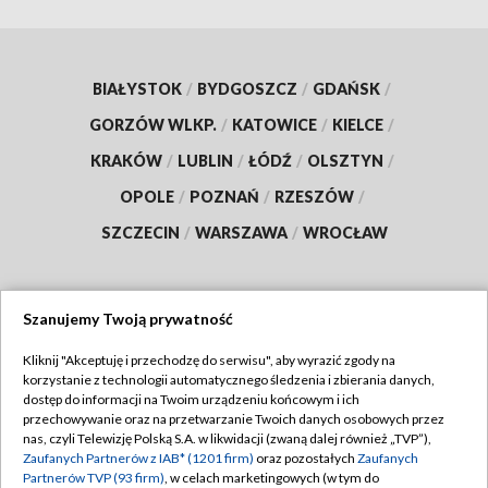
BIAŁYSTOK
/
BYDGOSZCZ
/
GDAŃSK
/
GORZÓW WLKP.
/
KATOWICE
/
KIELCE
/
KRAKÓW
/
LUBLIN
/
ŁÓDŹ
/
OLSZTYN
/
OPOLE
/
POZNAŃ
/
RZESZÓW
/
SZCZECIN
/
WARSZAWA
/
WROCŁAW
Szanujemy Twoją prywatność
Dołącz do nas:
Kliknij "Akceptuję i przechodzę do serwisu", aby wyrazić zgody na
korzystanie z technologii automatycznego śledzenia i zbierania danych,
TVP
dostęp do informacji na Twoim urządzeniu końcowym i ich
Abonament TVP
przechowywanie oraz na przetwarzanie Twoich danych osobowych przez
Regulamin TVP
nas, czyli Telewizję Polską S.A. w likwidacji (zwaną dalej również „TVP”),
Emisja w TVP
Zaufanych Partnerów z IAB* (1201 firm)
oraz pozostałych
Zaufanych
Polityka prywatności
Partnerów TVP (93 firm)
, w celach marketingowych (w tym do