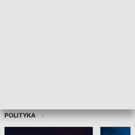
MNIEJSZOŚCI
Schlesien Journal
POLITYKA