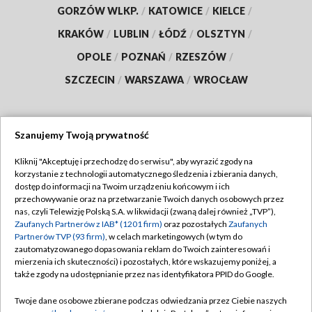
GORZÓW WLKP.
/
KATOWICE
/
KIELCE
/
KRAKÓW
/
LUBLIN
/
ŁÓDŹ
/
OLSZTYN
/
OPOLE
/
POZNAŃ
/
RZESZÓW
/
SZCZECIN
/
WARSZAWA
/
WROCŁAW
Szanujemy Twoją prywatność
Dołącz do nas:
Kliknij "Akceptuję i przechodzę do serwisu", aby wyrazić zgody na
korzystanie z technologii automatycznego śledzenia i zbierania danych,
TVP
dostęp do informacji na Twoim urządzeniu końcowym i ich
Abonament TVP
przechowywanie oraz na przetwarzanie Twoich danych osobowych przez
Regulamin TVP
nas, czyli Telewizję Polską S.A. w likwidacji (zwaną dalej również „TVP”),
Emisja w TVP
Zaufanych Partnerów z IAB* (1201 firm)
oraz pozostałych
Zaufanych
Polityka prywatności
Partnerów TVP (93 firm)
, w celach marketingowych (w tym do
Centrum informacji TVP
Moje zgody
zautomatyzowanego dopasowania reklam do Twoich zainteresowań i
mierzenia ich skuteczności) i pozostałych, które wskazujemy poniżej, a
Naziemna Telewizja Cyfrowa
Pomoc
także zgody na udostępnianie przez nas identyfikatora PPID do Google.
Sklep TVP
Biuro reklamy
Twoje dane osobowe zbierane podczas odwiedzania przez Ciebie naszych
Rada Programowa