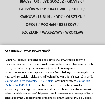
BIAŁYSTOK
/
BYDGOSZCZ
/
GDAŃSK
/
GORZÓW WLKP.
/
KATOWICE
/
KIELCE
/
KRAKÓW
/
LUBLIN
/
ŁÓDŹ
/
OLSZTYN
/
OPOLE
/
POZNAŃ
/
RZESZÓW
/
SZCZECIN
/
WARSZAWA
/
WROCŁAW
Szanujemy Twoją prywatność
Dołącz do nas:
Kliknij "Akceptuję i przechodzę do serwisu", aby wyrazić zgody na
korzystanie z technologii automatycznego śledzenia i zbierania danych,
TVP
dostęp do informacji na Twoim urządzeniu końcowym i ich
Abonament TVP
przechowywanie oraz na przetwarzanie Twoich danych osobowych przez
Regulamin TVP
nas, czyli Telewizję Polską S.A. w likwidacji (zwaną dalej również „TVP”),
Emisja w TVP
Zaufanych Partnerów z IAB* (1201 firm)
oraz pozostałych
Zaufanych
Polityka prywatności
Partnerów TVP (93 firm)
, w celach marketingowych (w tym do
Centrum informacji TVP
Moje zgody
zautomatyzowanego dopasowania reklam do Twoich zainteresowań i
mierzenia ich skuteczności) i pozostałych, które wskazujemy poniżej, a
Naziemna Telewizja Cyfrowa
Pomoc
także zgody na udostępnianie przez nas identyfikatora PPID do Google.
Sklep TVP
Biuro reklamy