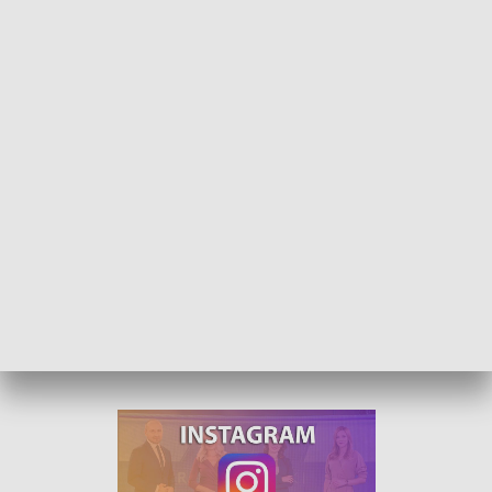
Renifery i wielbłądy w żywej szopce. Tłumy przyszły zobaczyć zwierzęta
Olaf i Rufus to renifery, które tylko dziś można zobaczyć w
żywej szopce zbudowanej przy kościele w Białej. To nie
jedyne egzotyczne zwierzęta, jakie tam zawędrowały, by
uczcić Boże Narodzenie.