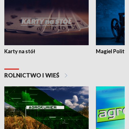
Karty na stół
Magiel Polity
ROLNICTWO I WIEŚ