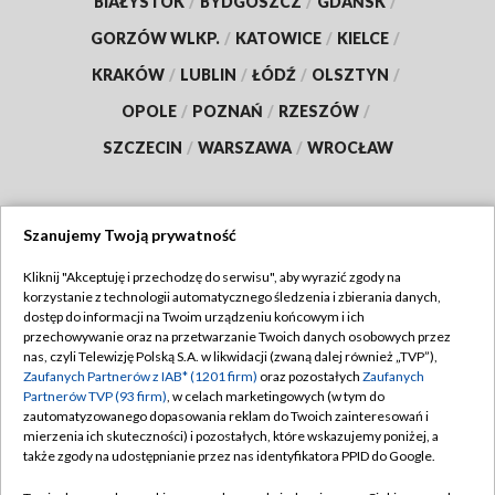
BIAŁYSTOK
/
BYDGOSZCZ
/
GDAŃSK
/
GORZÓW WLKP.
/
KATOWICE
/
KIELCE
/
KRAKÓW
/
LUBLIN
/
ŁÓDŹ
/
OLSZTYN
/
OPOLE
/
POZNAŃ
/
RZESZÓW
/
SZCZECIN
/
WARSZAWA
/
WROCŁAW
Szanujemy Twoją prywatność
Dołącz do nas:
Kliknij "Akceptuję i przechodzę do serwisu", aby wyrazić zgody na
korzystanie z technologii automatycznego śledzenia i zbierania danych,
TVP
dostęp do informacji na Twoim urządzeniu końcowym i ich
Abonament TVP
przechowywanie oraz na przetwarzanie Twoich danych osobowych przez
Regulamin TVP
nas, czyli Telewizję Polską S.A. w likwidacji (zwaną dalej również „TVP”),
Emisja w TVP
Zaufanych Partnerów z IAB* (1201 firm)
oraz pozostałych
Zaufanych
Polityka prywatności
Partnerów TVP (93 firm)
, w celach marketingowych (w tym do
Centrum informacji TVP
Moje zgody
zautomatyzowanego dopasowania reklam do Twoich zainteresowań i
mierzenia ich skuteczności) i pozostałych, które wskazujemy poniżej, a
Naziemna Telewizja Cyfrowa
Pomoc
także zgody na udostępnianie przez nas identyfikatora PPID do Google.
Sklep TVP
Biuro reklamy