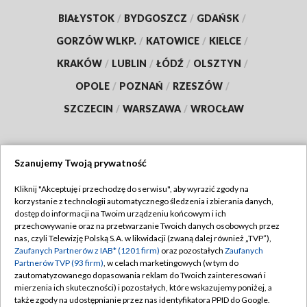
BIAŁYSTOK
/
BYDGOSZCZ
/
GDAŃSK
/
GORZÓW WLKP.
/
KATOWICE
/
KIELCE
/
KRAKÓW
/
LUBLIN
/
ŁÓDŹ
/
OLSZTYN
/
OPOLE
/
POZNAŃ
/
RZESZÓW
/
SZCZECIN
/
WARSZAWA
/
WROCŁAW
Szanujemy Twoją prywatność
Dołącz do nas:
Kliknij "Akceptuję i przechodzę do serwisu", aby wyrazić zgody na
korzystanie z technologii automatycznego śledzenia i zbierania danych,
TVP
dostęp do informacji na Twoim urządzeniu końcowym i ich
Abonament TVP
przechowywanie oraz na przetwarzanie Twoich danych osobowych przez
Regulamin TVP
nas, czyli Telewizję Polską S.A. w likwidacji (zwaną dalej również „TVP”),
Emisja w TVP
Zaufanych Partnerów z IAB* (1201 firm)
oraz pozostałych
Zaufanych
Polityka prywatności
Partnerów TVP (93 firm)
, w celach marketingowych (w tym do
Centrum informacji TVP
Moje zgody
zautomatyzowanego dopasowania reklam do Twoich zainteresowań i
mierzenia ich skuteczności) i pozostałych, które wskazujemy poniżej, a
Naziemna Telewizja Cyfrowa
Pomoc
także zgody na udostępnianie przez nas identyfikatora PPID do Google.