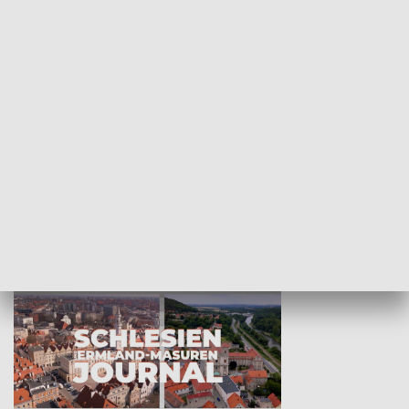
Wejściówka
Zakładka
MNIEJSZOŚCI