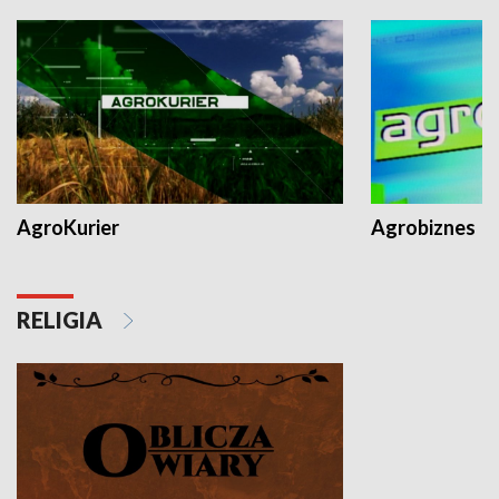
AgroKurier
Agrobiznes
RELIGIA