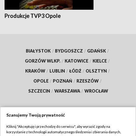
Produkcje TVP3 Opole
BIAŁYSTOK
/
BYDGOSZCZ
/
GDAŃSK
/
GORZÓW WLKP.
/
KATOWICE
/
KIELCE
/
KRAKÓW
/
LUBLIN
/
ŁÓDŹ
/
OLSZTYN
/
OPOLE
/
POZNAŃ
/
RZESZÓW
/
SZCZECIN
/
WARSZAWA
/
WROCŁAW
Szanujemy Twoją prywatność
Dołącz do nas:
Kliknij "Akceptuję i przechodzę do serwisu", aby wyrazić zgody na
korzystanie z technologii automatycznego śledzenia i zbierania danych,
TVP