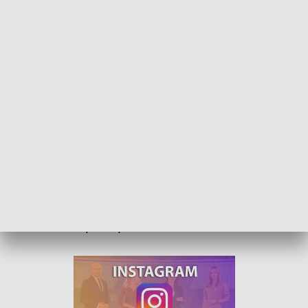
Kierowco zachowaj ostrożność. Więcej policyjnych patroli na drogach
W okresie świątecznym na drogach w całej Polsce pojawi się
więcej policyjnych patroli. Funkcjonariusze będą
kontrolować między innymi prędkość, z jaką jadą kierowcy,
ich trzeźwość i sposób przewożenia dzieci.