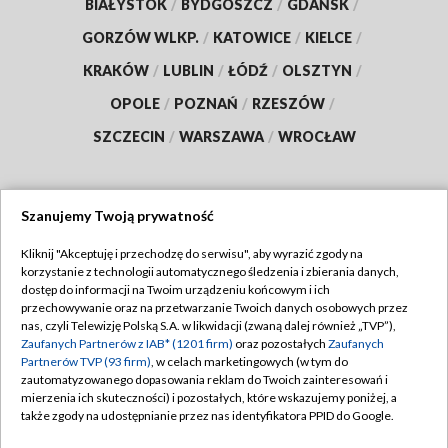
BIAŁYSTOK
/
BYDGOSZCZ
/
GDAŃSK
/
GORZÓW WLKP.
/
KATOWICE
/
KIELCE
/
KRAKÓW
/
LUBLIN
/
ŁÓDŹ
/
OLSZTYN
/
OPOLE
/
POZNAŃ
/
RZESZÓW
/
SZCZECIN
/
WARSZAWA
/
WROCŁAW
Szanujemy Twoją prywatność
Dołącz do nas:
Kliknij "Akceptuję i przechodzę do serwisu", aby wyrazić zgody na
korzystanie z technologii automatycznego śledzenia i zbierania danych,
TVP
dostęp do informacji na Twoim urządzeniu końcowym i ich
Abonament TVP
przechowywanie oraz na przetwarzanie Twoich danych osobowych przez
Regulamin TVP
nas, czyli Telewizję Polską S.A. w likwidacji (zwaną dalej również „TVP”),
Emisja w TVP
Zaufanych Partnerów z IAB* (1201 firm)
oraz pozostałych
Zaufanych
Polityka prywatności
Partnerów TVP (93 firm)
, w celach marketingowych (w tym do
Centrum informacji TVP
Moje zgody
zautomatyzowanego dopasowania reklam do Twoich zainteresowań i
mierzenia ich skuteczności) i pozostałych, które wskazujemy poniżej, a
Naziemna Telewizja Cyfrowa
Pomoc
także zgody na udostępnianie przez nas identyfikatora PPID do Google.
Sklep TVP
Biuro reklamy