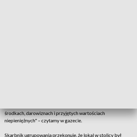
jego partii".
Dziennik wskazuje, że sprawa dotyczy m.in. kongresu ruchu
Polska 2050 Szymona Hołowni we wrześniu 2021 roku, gdy
zaprezentowano aplikację Jaśmina.
Odrzucenie sprawozdania partii ma wymiar czysto
symboliczny, gdyż Polska 2050 nie pobiera subwencji (nie
startowała w wyborach w 2019 roku), nie zmienia to jednak
faktu, że kłopoty są poważne.
"Chodzi o to, że Polska 2050, choć została wpisana do
ewidencji w marcu 2021 r., złożyła sprawozdanie, z którego
wynika, że w całym roku praktycznie nie działała. Wpisała
"0" do każdej z rubryk mówiących m.in. o wpłaconych
środkach, darowiznach i przyjętych wartościach
niepieniężnych" – czytamy w gazecie.
Skarbnik ugrupowania przekonuje, że lokal w stolicy był