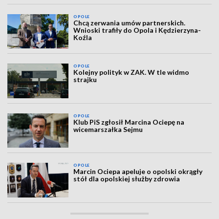
OPOLE
Chcą zerwania umów partnerskich.
Wnioski trafiły do Opola i Kędzierzyna-
Koźla
OPOLE
Kolejny polityk w ZAK. W tle widmo
strajku
OPOLE
Klub PiS zgłosił Marcina Ociepę na
wicemarszałka Sejmu
OPOLE
Marcin Ociepa apeluje o opolski okrągły
stół dla opolskiej służby zdrowia