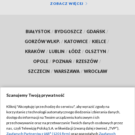
ZOBACZ WIĘCEJ
BIAŁYSTOK
/
BYDGOSZCZ
/
GDAŃSK
/
GORZÓW WLKP.
/
KATOWICE
/
KIELCE
/
KRAKÓW
/
LUBLIN
/
ŁÓDŹ
/
OLSZTYN
/
OPOLE
/
POZNAŃ
/
RZESZÓW
/
SZCZECIN
/
WARSZAWA
/
WROCŁAW
Szanujemy Twoją prywatność
Dołącz do nas:
Kliknij "Akceptuję i przechodzę do serwisu", aby wyrazić zgody na
korzystanie z technologii automatycznego śledzenia i zbierania danych,
TVP
dostęp do informacji na Twoim urządzeniu końcowym i ich
Abonament TVP
przechowywanie oraz na przetwarzanie Twoich danych osobowych przez
Regulamin TVP
nas, czyli Telewizję Polską S.A. w likwidacji (zwaną dalej również „TVP”),
Emisja w TVP
Polityka prywatności
Zaufanych Partnerów z IAB* (1201 firm)
oraz pozostałych
Zaufanych