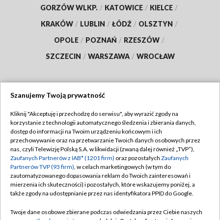
GORZÓW WLKP.
/
KATOWICE
/
KIELCE
/
KRAKÓW
/
LUBLIN
/
ŁÓDŹ
/
OLSZTYN
/
OPOLE
/
POZNAŃ
/
RZESZÓW
/
SZCZECIN
/
WARSZAWA
/
WROCŁAW
Szanujemy Twoją prywatność
Dołącz do nas:
Kliknij "Akceptuję i przechodzę do serwisu", aby wyrazić zgody na
korzystanie z technologii automatycznego śledzenia i zbierania danych,
TVP
dostęp do informacji na Twoim urządzeniu końcowym i ich
Abonament TVP
przechowywanie oraz na przetwarzanie Twoich danych osobowych przez
Regulamin TVP
nas, czyli Telewizję Polską S.A. w likwidacji (zwaną dalej również „TVP”),
Emisja w TVP
Zaufanych Partnerów z IAB* (1201 firm)
oraz pozostałych
Zaufanych
Polityka prywatności
Partnerów TVP (93 firm)
, w celach marketingowych (w tym do
Centrum informacji TVP
Moje zgody
zautomatyzowanego dopasowania reklam do Twoich zainteresowań i
mierzenia ich skuteczności) i pozostałych, które wskazujemy poniżej, a
Naziemna Telewizja Cyfrowa
Pomoc
także zgody na udostępnianie przez nas identyfikatora PPID do Google.
Sklep TVP
Biuro reklamy
Twoje dane osobowe zbierane podczas odwiedzania przez Ciebie naszych
Rada Programowa