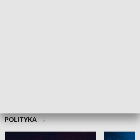
MNIEJSZOŚCI
Schlesien Journal
POLITYKA