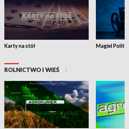
Karty na stół
Magiel Polity
ROLNICTWO I WIEŚ