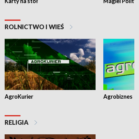
Karty na stół
Magiel Polity
ROLNICTWO I WIEŚ
AgroKurier
Agrobiznes
RELIGIA