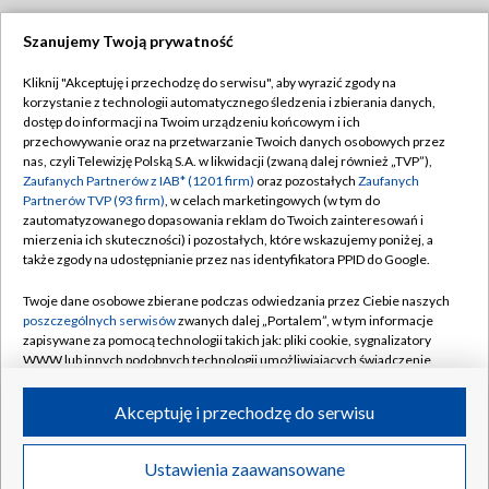
Szanujemy Twoją prywatność
Dołącz do nas:
Kliknij "Akceptuję i przechodzę do serwisu", aby wyrazić zgody na
korzystanie z technologii automatycznego śledzenia i zbierania danych,
TVP
dostęp do informacji na Twoim urządzeniu końcowym i ich
Abonament TVP
przechowywanie oraz na przetwarzanie Twoich danych osobowych przez
Regulamin TVP
nas, czyli Telewizję Polską S.A. w likwidacji (zwaną dalej również „TVP”),
Emisja w TVP
Zaufanych Partnerów z IAB* (1201 firm)
oraz pozostałych
Zaufanych
Polityka prywatności
Partnerów TVP (93 firm)
, w celach marketingowych (w tym do
Centrum informacji TVP
Moje zgody
zautomatyzowanego dopasowania reklam do Twoich zainteresowań i
mierzenia ich skuteczności) i pozostałych, które wskazujemy poniżej, a
Naziemna Telewizja Cyfrowa
Pomoc
także zgody na udostępnianie przez nas identyfikatora PPID do Google.
Sklep TVP
Biuro reklamy
Twoje dane osobowe zbierane podczas odwiedzania przez Ciebie naszych
Rada Programowa
poszczególnych serwisów
zwanych dalej „Portalem”, w tym informacje
Kontakt
zapisywane za pomocą technologii takich jak: pliki cookie, sygnalizatory
System NOS
WWW lub innych podobnych technologii umożliwiających świadczenie
dopasowanych i bezpiecznych usług, personalizację treści oraz reklam,
Informacje o nadawcy
Kanały
udostępnianie funkcji mediów społecznościowych oraz analizowanie
Akceptuję i przechodzę do serwisu
ruchu w Internecie.
Program dla prasy
©2026 Telewizja Polska S.A. w likwidacji
Biuro Reklamy
Twoje dane osobowe zbierane podczas odwiedzania przez Ciebie
Ustawienia zaawansowane
poszczególnych serwisów
na Portalu, takie jak adresy IP, identyfikatory