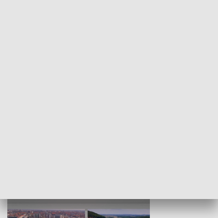
KULTURA I SZTUKA
Wejściówka
Zakładka
MNIEJSZOŚCI