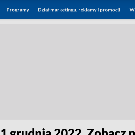
Programy
Dział marketingu, reklamy i promocji
Wi
21 grudnia 2022. Zobacz