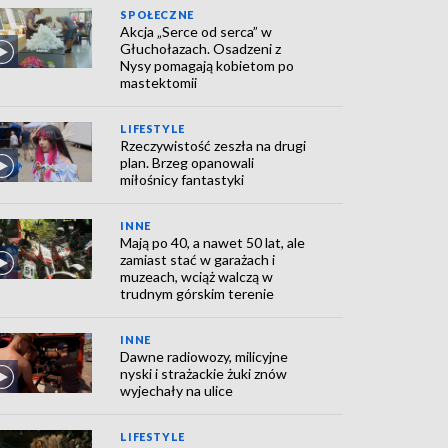
SPOŁECZNE
Akcja „Serce od serca” w
Głuchołazach. Osadzeni z
Nysy pomagają kobietom po
mastektomii
LIFESTYLE
Rzeczywistość zeszła na drugi
plan. Brzeg opanowali
miłośnicy fantastyki
INNE
Mają po 40, a nawet 50 lat, ale
zamiast stać w garażach i
muzeach, wciąż walczą w
trudnym górskim terenie
INNE
Dawne radiowozy, milicyjne
nyski i strażackie żuki znów
wyjechały na ulice
LIFESTYLE