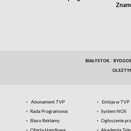
Znamy
otwar
BIAŁYSTOK
/
BYDGO
OLSZTY
Abonament TVP
Emisja w TVP
Rada Programowa
System NOS
Biuro Reklamy
Ogłoszenie pr
Oferta Handlowa
Akademia Tele