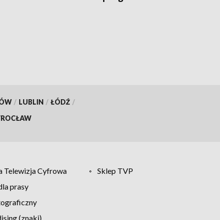
KÓW
/
LUBLIN
/
ŁÓDŹ
/
ROCŁAW
 Telewizja Cyfrowa
Sklep TVP
la prasy
tograficzny
sing (znaki)