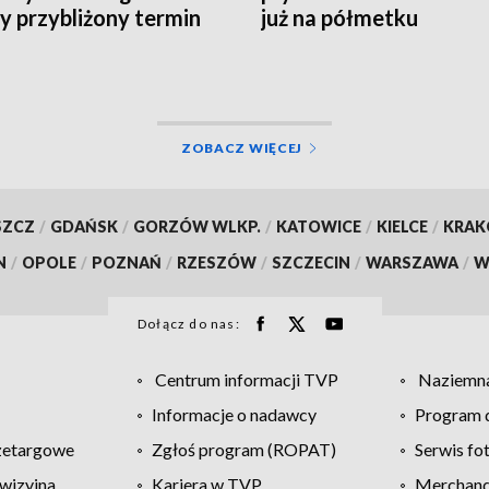
 przybliżony termin
już na półmetku
cia obiektu
ZOBACZ WIĘCEJ
SZCZ
/
GDAŃSK
/
GORZÓW WLKP.
/
KATOWICE
/
KIELCE
/
KRA
N
/
OPOLE
/
POZNAŃ
/
RZESZÓW
/
SZCZECIN
/
WARSZAWA
/
W
Dołącz do nas:
Centrum informacji TVP
Naziemna
Informacje o nadawcy
Program d
zetargowe
Zgłoś program (ROPAT)
Serwis fo
wizyjna
Kariera w TVP
Merchandi