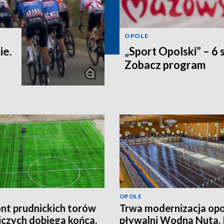
OPOLE
ie.
„Sport Opolski” – 6 
Zobacz program
OPOLE
t prudnickich torów
Trwa modernizacja opo
iczych dobiega końca.
pływalni Wodna Nuta.