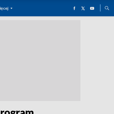
ęcej
 program