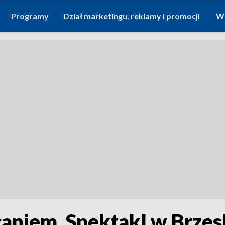
Programy
Dział marketingu, reklamy i promocji
Wi
słaniem. Spektakl w Brz