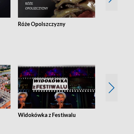
Róże Opolszczyzny
Czas report
Widokówka z Festiwalu
Strefa Kultu