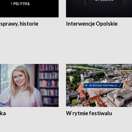
 sprawy, historie
Interwencje Opolskie
ka
W rytmie festiwalu