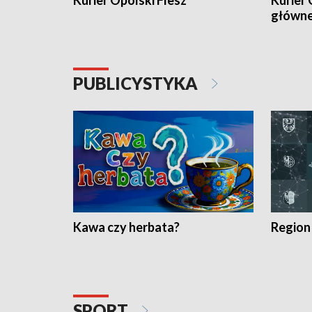
Kurier Opolski Flesz
Kurier 
główn
PUBLICYSTYKA
Kawa czy herbata?
Region
SPORT