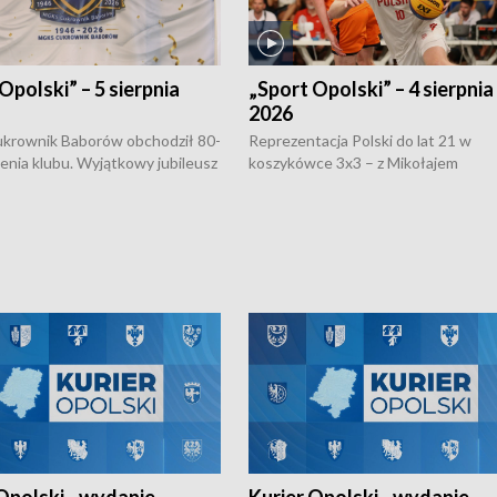
Opolski” – 5 sierpnia
„Sport Opolski” – 4 sierpnia
2026
rownik Baborów obchodził 80-
Reprezentacja Polski do lat 21 w
nienia klubu. Wyjątkowy jubileusz
koszykówce 3x3 – z Mikołajem
 na sportowo. W programie
Kowalczykiem z opolskiego AZS-u 
 turnieju eliminacyjnym
składzie - wygrała dwa z trzech tur
h Mistrzostw w siatkówce
w ramach Ligi Narodów. Rywalizacja
 amatorów w Opolu oraz o
odbyła się w węgierskim Szolnok.
lejarza Opole. Zapraszamy!