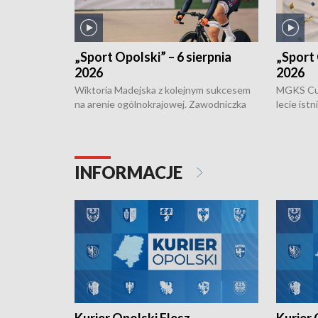
„Sport Opolski” – 6 sierpnia
„Sport 
2026
2026
Wiktoria Madejska z kolejnym sukcesem
MGKS Cuk
na arenie ogólnokrajowej. Zawodniczka
lecie ist
Klubu Kolarskiego Ziemia Brzeska
odbył się
została podwójna Mistrzynią Polski
również o
Juniorów Młodszych w kolarstwie
Otwartyc
torowym.
plażowej
INFORMACJE
meczu Ko