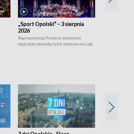
„Sport Opolski” – 3 sierpnia
„Sport Opolsk
2026
Reprezentacja P
mężczyzn w półfi
Reprezentacja Polski w siatkówce
meczu ćwierćfin
mężczyzn obroniła tytuł zdobywców Ligi
Biało-Czerwoni p
w
Narodów. W finale pokonali Amerykanów
Ningbo Ukraińcó
niejów
po tie-breaku. W meczu nie zabrakło
opolskich wątków.