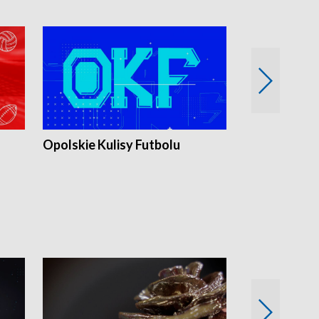
Opolskie Kulisy Futbolu
Złote chwile
sportu