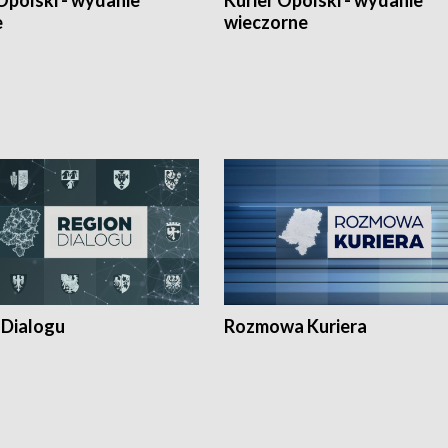
Opolski - wydanie
Kurier Opolski - wydanie
e
wieczorne
 Dialogu
Rozmowa Kuriera