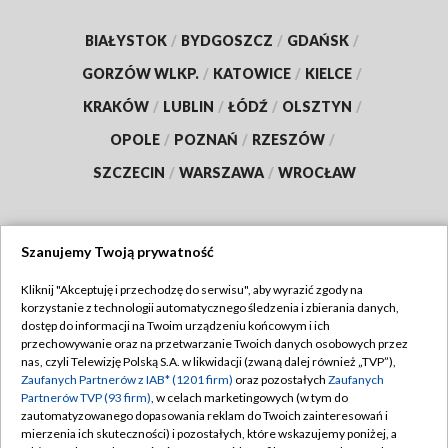
BIAŁYSTOK
/
BYDGOSZCZ
/
GDAŃSK
/
GORZÓW WLKP.
/
KATOWICE
/
KIELCE
/
KRAKÓW
/
LUBLIN
/
ŁÓDŹ
/
OLSZTYN
/
OPOLE
/
POZNAŃ
/
RZESZÓW
/
SZCZECIN
/
WARSZAWA
/
WROCŁAW
Szanujemy Twoją prywatność
Dołącz do nas:
Kliknij "Akceptuję i przechodzę do serwisu", aby wyrazić zgody na
korzystanie z technologii automatycznego śledzenia i zbierania danych,
TVP
dostęp do informacji na Twoim urządzeniu końcowym i ich
Abonament TVP
przechowywanie oraz na przetwarzanie Twoich danych osobowych przez
Regulamin TVP
nas, czyli Telewizję Polską S.A. w likwidacji (zwaną dalej również „TVP”),
Emisja w TVP
Zaufanych Partnerów z IAB* (1201 firm)
oraz pozostałych
Zaufanych
Polityka prywatności
Partnerów TVP (93 firm)
, w celach marketingowych (w tym do
Centrum informacji TVP
Moje zgody
zautomatyzowanego dopasowania reklam do Twoich zainteresowań i
mierzenia ich skuteczności) i pozostałych, które wskazujemy poniżej, a
Naziemna Telewizja Cyfrowa
Pomoc