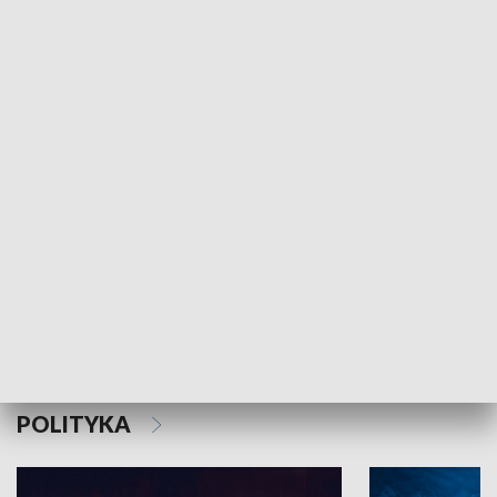
MNIEJSZOŚCI
Schlesien Journal
POLITYKA