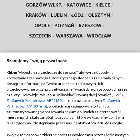
GORZÓW WLKP.
/
KATOWICE
/
KIELCE
/
KRAKÓW
/
LUBLIN
/
ŁÓDŹ
/
OLSZTYN
/
OPOLE
/
POZNAŃ
/
RZESZÓW
/
SZCZECIN
/
WARSZAWA
/
WROCŁAW
Szanujemy Twoją prywatność
Dołącz do nas:
Kliknij "Akceptuję i przechodzę do serwisu", aby wyrazić zgody na
korzystanie z technologii automatycznego śledzenia i zbierania danych,
TVP
dostęp do informacji na Twoim urządzeniu końcowym i ich
Abonament TVP
przechowywanie oraz na przetwarzanie Twoich danych osobowych przez
Regulamin TVP
nas, czyli Telewizję Polską S.A. w likwidacji (zwaną dalej również „TVP”),
Emisja w TVP
Zaufanych Partnerów z IAB* (1201 firm)
oraz pozostałych
Zaufanych
Polityka prywatności
Partnerów TVP (93 firm)
, w celach marketingowych (w tym do
Centrum informacji TVP
Moje zgody
zautomatyzowanego dopasowania reklam do Twoich zainteresowań i
mierzenia ich skuteczności) i pozostałych, które wskazujemy poniżej, a
Naziemna Telewizja Cyfrowa
Pomoc
także zgody na udostępnianie przez nas identyfikatora PPID do Google.
Sklep TVP
Biuro reklamy
Twoje dane osobowe zbierane podczas odwiedzania przez Ciebie naszych
Rada Programowa