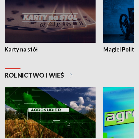
Karty na stół
Magiel Polity
ROLNICTWO I WIEŚ