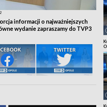
2
orcja informacji o najważniejszych
główne wydanie zapraszamy do TVP3
K
O
K