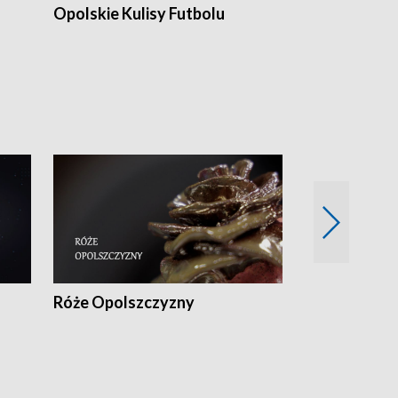
Opolskie Kulisy Futbolu
Złote chwile
sportu
Róże Opolszczyzny
Czas report