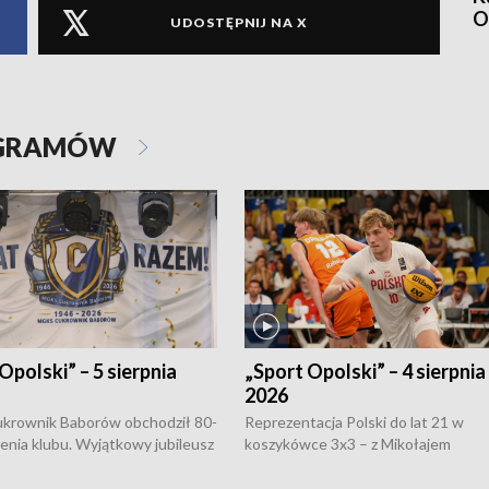
O
UDOSTĘPNIJ NA X
OGRAMÓW
Opolski” – 5 sierpnia
„Sport Opolski” – 4 sierpnia
2026
rownik Baborów obchodził 80-
Reprezentacja Polski do lat 21 w
nienia klubu. Wyjątkowy jubileusz
koszykówce 3x3 – z Mikołajem
 na sportowo. W programie
Kowalczykiem z opolskiego AZS-u 
 turnieju eliminacyjnym
składzie - wygrała dwa z trzech tur