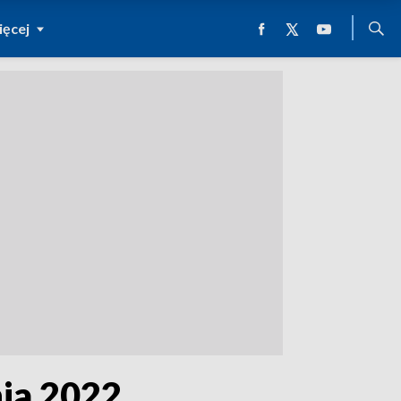
ęcej
nia 2022