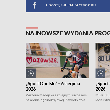
UDOSTĘPNIJ NA FACEBOOKU
NAJNOWSZE WYDANIA PR
„Sport Opolski” – 6 sierpnia
„Sport 
2026
2026
Wiktoria Madejska z kolejnym sukcesem
MGKS Cuk
na arenie ogólnokrajowej. Zawodniczka
lecie ist
Klubu Kolarskiego Ziemia Brzeska
odbył się
została podwójna Mistrzynią Polski
również o