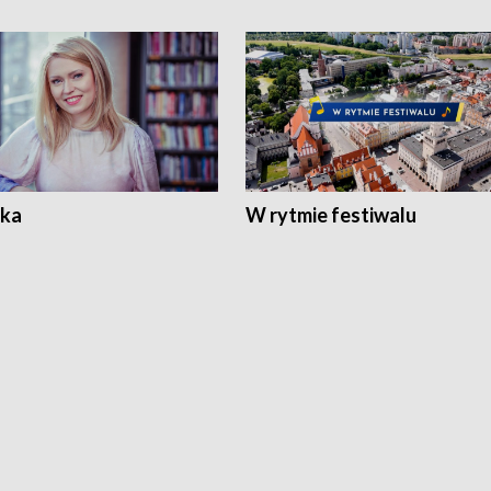
ka
W rytmie festiwalu