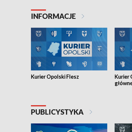
Juniorów Młodszych w kolarstwie
Otwartyc
torowym.
plażowej
INFORMACJE
meczu Ko
Kurier Opolski Flesz
Kurier 
główn
PUBLICYSTYKA