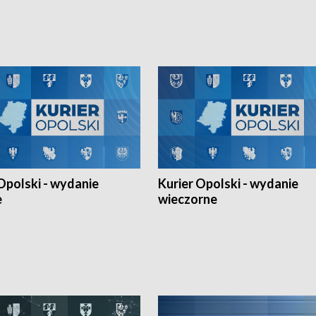
h Mistrzostw w siatkówce
w ramach Ligi Narodów. Rywalizacja
 amatorów w Opolu oraz o
odbyła się w węgierskim Szolnok.
lejarza Opole. Zapraszamy!
Opolski - wydanie
Kurier Opolski - wydanie
e
wieczorne