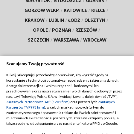
BIAŁYSTOK
/
BYDGOSZCZ
/
GDAŃSK
/
GORZÓW WLKP.
/
KATOWICE
/
KIELCE
/
KRAKÓW
/
LUBLIN
/
ŁÓDŹ
/
OLSZTYN
/
OPOLE
/
POZNAŃ
/
RZESZÓW
/
SZCZECIN
/
WARSZAWA
/
WROCŁAW
Szanujemy Twoją prywatność
Dołącz do nas:
Kliknij "Akceptuję i przechodzę do serwisu", aby wyrazić zgody na
korzystanie z technologii automatycznego śledzenia i zbierania danych,
TVP
dostęp do informacji na Twoim urządzeniu końcowym i ich
Abonament TVP
przechowywanie oraz na przetwarzanie Twoich danych osobowych przez
Regulamin TVP
nas, czyli Telewizję Polską S.A. w likwidacji (zwaną dalej również „TVP”),
Emisja w TVP
Zaufanych Partnerów z IAB* (1201 firm)
oraz pozostałych
Zaufanych
Polityka prywatności
Partnerów TVP (93 firm)
, w celach marketingowych (w tym do
Centrum informacji TVP
Moje zgody
zautomatyzowanego dopasowania reklam do Twoich zainteresowań i
mierzenia ich skuteczności) i pozostałych, które wskazujemy poniżej, a
Naziemna Telewizja Cyfrowa
Pomoc
także zgody na udostępnianie przez nas identyfikatora PPID do Google.
Sklep TVP
Biuro reklamy