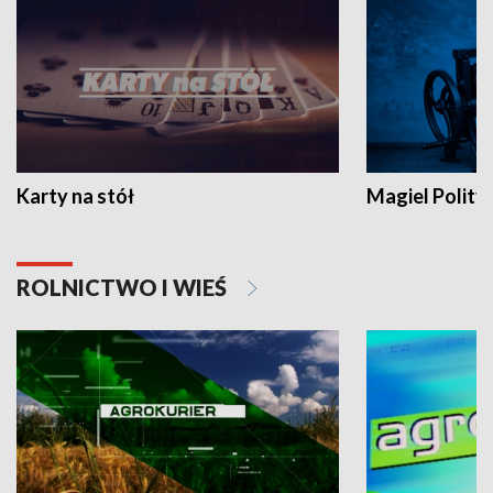
Karty na stół
Magiel Polity
ROLNICTWO I WIEŚ