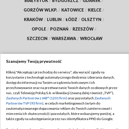
BIAŁYSTOK
/
BYDGOSZCZ
/
GDAŃSK
/
GORZÓW WLKP.
/
KATOWICE
/
KIELCE
/
KRAKÓW
/
LUBLIN
/
ŁÓDŹ
/
OLSZTYN
/
OPOLE
/
POZNAŃ
/
RZESZÓW
/
SZCZECIN
/
WARSZAWA
/
WROCŁAW
Szanujemy Twoją prywatność
Dołącz do nas:
Kliknij "Akceptuję i przechodzę do serwisu", aby wyrazić zgody na
korzystanie z technologii automatycznego śledzenia i zbierania danych,
TVP
dostęp do informacji na Twoim urządzeniu końcowym i ich
Abonament TVP
przechowywanie oraz na przetwarzanie Twoich danych osobowych przez
Regulamin TVP
nas, czyli Telewizję Polską S.A. w likwidacji (zwaną dalej również „TVP”),
Emisja w TVP
Zaufanych Partnerów z IAB* (1201 firm)
oraz pozostałych
Zaufanych
Polityka prywatności
Partnerów TVP (93 firm)
, w celach marketingowych (w tym do
Centrum informacji TVP
Moje zgody
zautomatyzowanego dopasowania reklam do Twoich zainteresowań i
mierzenia ich skuteczności) i pozostałych, które wskazujemy poniżej, a
Naziemna Telewizja Cyfrowa
Pomoc
także zgody na udostępnianie przez nas identyfikatora PPID do Google.
Sklep TVP
Biuro reklamy