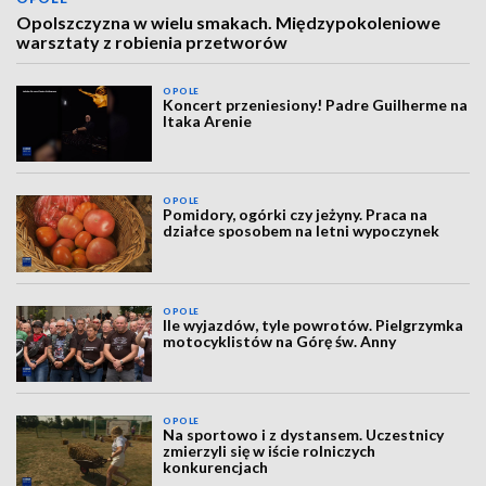
Opolszczyzna w wielu smakach. Międzypokoleniowe
warsztaty z robienia przetworów
OPOLE
Koncert przeniesiony! Padre Guilherme na
Itaka Arenie
OPOLE
Pomidory, ogórki czy jeżyny. Praca na
działce sposobem na letni wypoczynek
OPOLE
Ile wyjazdów, tyle powrotów. Pielgrzymka
motocyklistów na Górę św. Anny
OPOLE
Na sportowo i z dystansem. Uczestnicy
zmierzyli się w iście rolniczych
konkurencjach