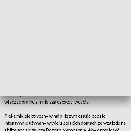
przedświątecznych porządków. Warto jednak zwrócić
uwagę na to, że jeśli dopasujemy jego moc do typu
odkurzanej powierzchni, możemy ograniczyć zużycie o 1/3.
Jak to zrobić? Najłatwiej po prostu zmniejszyć moc
odkurzacza w przypadku sprzątania gładkich powierzchni,
takich jak np. podłogi. Większą moc będziemy potrzebowali
w przypadku dywanów. Aby odkurzacz działał długo i
pobierał możliwie najmniej prądu, warto również dbać o
utrzymywanie go w czystości.
Pralka to urządzenie, w przypadku którego dość łatwo
możemy ograniczyć zużycie prądu. Wystarczy zdecydować
się na pranie w niższych temperaturach, jak również
wykorzystywać pełen załadunek pralki - pozwoli nam to
włączać pralkę z mniejszą częstotliwością.
Piekarnik elektryczny w najbliższym czasie będzie
intensywnie używany w wielu polskich domach ze względu na
zbliżające się święta Bożego Narodzenia. Aby ograniczyć