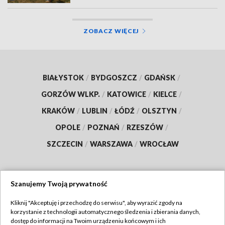
ZOBACZ WIĘCEJ
BIAŁYSTOK
/
BYDGOSZCZ
/
GDAŃSK
/
GORZÓW WLKP.
/
KATOWICE
/
KIELCE
/
KRAKÓW
/
LUBLIN
/
ŁÓDŹ
/
OLSZTYN
/
OPOLE
/
POZNAŃ
/
RZESZÓW
/
SZCZECIN
/
WARSZAWA
/
WROCŁAW
Szanujemy Twoją prywatność
Dołącz do nas:
Kliknij "Akceptuję i przechodzę do serwisu", aby wyrazić zgody na
korzystanie z technologii automatycznego śledzenia i zbierania danych,
TVP
dostęp do informacji na Twoim urządzeniu końcowym i ich