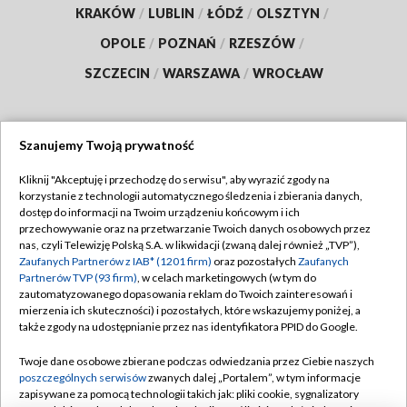
KRAKÓW
/
LUBLIN
/
ŁÓDŹ
/
OLSZTYN
/
OPOLE
/
POZNAŃ
/
RZESZÓW
/
SZCZECIN
/
WARSZAWA
/
WROCŁAW
Szanujemy Twoją prywatność
Dołącz do nas:
Kliknij "Akceptuję i przechodzę do serwisu", aby wyrazić zgody na
korzystanie z technologii automatycznego śledzenia i zbierania danych,
TVP
dostęp do informacji na Twoim urządzeniu końcowym i ich
Abonament TVP
przechowywanie oraz na przetwarzanie Twoich danych osobowych przez
Regulamin TVP
nas, czyli Telewizję Polską S.A. w likwidacji (zwaną dalej również „TVP”),
Emisja w TVP
Zaufanych Partnerów z IAB* (1201 firm)
oraz pozostałych
Zaufanych
Polityka prywatności
Partnerów TVP (93 firm)
, w celach marketingowych (w tym do
Centrum informacji TVP
Moje zgody
zautomatyzowanego dopasowania reklam do Twoich zainteresowań i
mierzenia ich skuteczności) i pozostałych, które wskazujemy poniżej, a
Naziemna Telewizja Cyfrowa
Pomoc
także zgody na udostępnianie przez nas identyfikatora PPID do Google.
Sklep TVP
Biuro reklamy
Twoje dane osobowe zbierane podczas odwiedzania przez Ciebie naszych
Rada Programowa
poszczególnych serwisów
zwanych dalej „Portalem”, w tym informacje
Kontakt
zapisywane za pomocą technologii takich jak: pliki cookie, sygnalizatory
System NOS