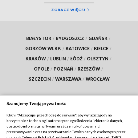
ZOBACZ WIĘCEJ
BIAŁYSTOK
/
BYDGOSZCZ
/
GDAŃSK
/
GORZÓW WLKP.
/
KATOWICE
/
KIELCE
/
KRAKÓW
/
LUBLIN
/
ŁÓDŹ
/
OLSZTYN
/
OPOLE
/
POZNAŃ
/
RZESZÓW
/
SZCZECIN
/
WARSZAWA
/
WROCŁAW
Szanujemy Twoją prywatność
Dołącz do nas:
Kliknij "Akceptuję i przechodzę do serwisu", aby wyrazić zgody na
korzystanie z technologii automatycznego śledzenia i zbierania danych,
TVP
dostęp do informacji na Twoim urządzeniu końcowym i ich
Abonament TVP
przechowywanie oraz na przetwarzanie Twoich danych osobowych przez
Regulamin TVP
nas, czyli Telewizję Polską S.A. w likwidacji (zwaną dalej również „TVP”),