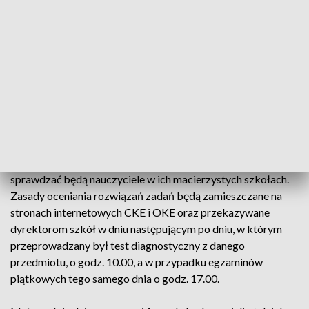
poprzez wskazanie, co robi dobrze, a co wymaga poprawy.
"Należy również mieć świadomość, że zadania w arkuszach
egzaminacyjnych będą obejmowały całość wymagań
egzaminacyjnych, zatem przed przeprowadzeniem diagnozy
wskazane jest poinformowanie uczniów, że niektórych zadań
mogą nie być w stanie rozwiązać poprawnie, ponieważ dany
zakres materiału nie był jeszcze omawiany podczas lekcji" –
zaznaczył.
Arkusze rozwiązane przez uczniów na próbnych egzaminach
sprawdzać będą nauczyciele w ich macierzystych szkołach.
Zasady oceniania rozwiązań zadań będą zamieszczane na
stronach internetowych CKE i OKE oraz przekazywane
dyrektorom szkół w dniu następującym po dniu, w którym
przeprowadzany był test diagnostyczny z danego
przedmiotu, o godz. 10.00, a w przypadku egzaminów
piątkowych tego samego dnia o godz. 17.00.