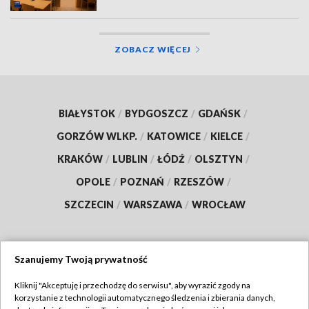
ZOBACZ WIĘCEJ
BIAŁYSTOK
/
BYDGOSZCZ
/
GDAŃSK
/
GORZÓW WLKP.
/
KATOWICE
/
KIELCE
/
KRAKÓW
/
LUBLIN
/
ŁÓDŹ
/
OLSZTYN
/
OPOLE
/
POZNAŃ
/
RZESZÓW
/
SZCZECIN
/
WARSZAWA
/
WROCŁAW
Szanujemy Twoją prywatność
Dołącz do nas:
Kliknij "Akceptuję i przechodzę do serwisu", aby wyrazić zgody na
korzystanie z technologii automatycznego śledzenia i zbierania danych,
TVP