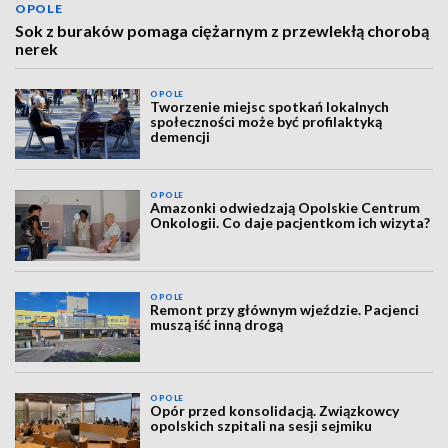
OPOLE
Sok z buraków pomaga ciężarnym z przewlekłą chorobą
nerek
OPOLE
Tworzenie miejsc spotkań lokalnych
społeczności może być profilaktyką
demencji
OPOLE
Amazonki odwiedzają Opolskie Centrum
Onkologii. Co daje pacjentkom ich wizyta?
OPOLE
Remont przy głównym wjeździe. Pacjenci
muszą iść inną drogą
OPOLE
Opór przed konsolidacją. Związkowcy
opolskich szpitali na sesji sejmiku