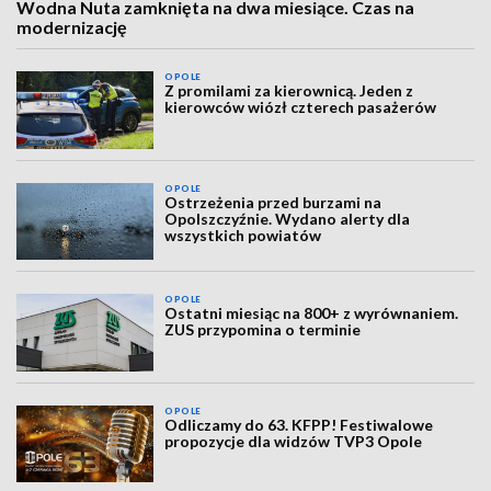
Wodna Nuta zamknięta na dwa miesiące. Czas na
modernizację
OPOLE
Z promilami za kierownicą. Jeden z
kierowców wiózł czterech pasażerów
OPOLE
Ostrzeżenia przed burzami na
Opolszczyźnie. Wydano alerty dla
wszystkich powiatów
OPOLE
Ostatni miesiąc na 800+ z wyrównaniem.
ZUS przypomina o terminie
OPOLE
Odliczamy do 63. KFPP! Festiwalowe
propozycje dla widzów TVP3 Opole