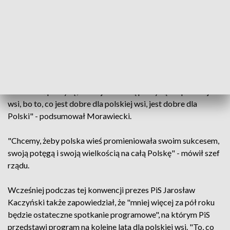
wrócił należyty szacunek" i starają się, aby tego szacunku
było jak najwięcej. "Teraz troszczymy się o to, żeby
zrealizować coś jeszcze ważniejszego, aby obok tego
utrwalonego szacunku polska wieś miała przed sobą
wspaniałą przyszłość" - podkreślał premier. Dodał, że ta
przyszłość rolnictwa będzie się wiązała z zapowiadanymi
pomysłami i projektami. "To dla nas fundamentalne, aby
realizować politykę, która jest dobrą polityką dla polskiej
wsi, bo to, co jest dobre dla polskiej wsi, jest dobre dla
Polski" - podsumował Morawiecki.
"Chcemy, żeby polska wieś promieniowała swoim sukcesem,
swoją potęgą i swoją wielkością na całą Polskę" - mówił szef
rządu.
Wcześniej podczas tej konwencji prezes PiS Jarosław
Kaczyński także zapowiedział, że "mniej więcej za pół roku
będzie ostateczne spotkanie programowe", na którym PiS
przedstawi program na kolejne lata dla polskiej wsi. "To, co