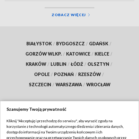
ZOBACZ WIĘCEJ
BIAŁYSTOK
/
BYDGOSZCZ
/
GDAŃSK
/
GORZÓW WLKP.
/
KATOWICE
/
KIELCE
/
KRAKÓW
/
LUBLIN
/
ŁÓDŹ
/
OLSZTYN
/
OPOLE
/
POZNAŃ
/
RZESZÓW
/
SZCZECIN
/
WARSZAWA
/
WROCŁAW
Szanujemy Twoją prywatność
Dołącz do nas:
Kliknij "Akceptuję i przechodzę do serwisu", aby wyrazić zgody na
korzystanie z technologii automatycznego śledzenia i zbierania danych,
TVP
dostęp do informacji na Twoim urządzeniu końcowym i ich
Abonament TVP
przechowywanie oraz na przetwarzanie Twoich danych osobowych przez