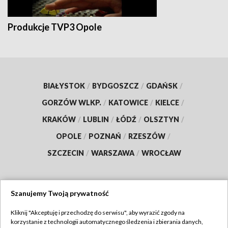
Produkcje TVP3 Opole
BIAŁYSTOK
/
BYDGOSZCZ
/
GDAŃSK
/
GORZÓW WLKP.
/
KATOWICE
/
KIELCE
/
KRAKÓW
/
LUBLIN
/
ŁÓDŹ
/
OLSZTYN
/
OPOLE
/
POZNAŃ
/
RZESZÓW
/
SZCZECIN
/
WARSZAWA
/
WROCŁAW
Szanujemy Twoją prywatność
Dołącz do nas:
Kliknij "Akceptuję i przechodzę do serwisu", aby wyrazić zgody na
korzystanie z technologii automatycznego śledzenia i zbierania danych,
TVP