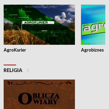
AgroKurier
Agrobiznes
RELIGIA