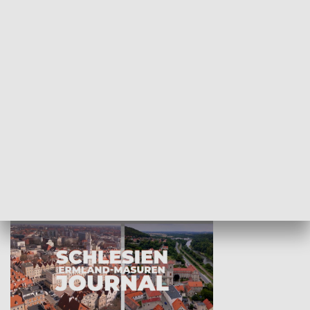
Wejściówka
Zakładka
MNIEJSZOŚCI