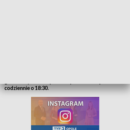
Kurier Opolski - wydanie główne – 10 grudnia 2022
„Kurier Opolski” to codzienna porcja informacji o
najważniejszych wydarzeniach w regionie. Na
główne wydanie zapraszamy do TVP3 Opole
codziennie o 18:30.