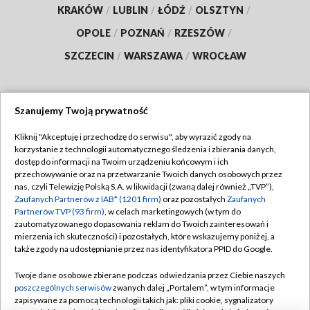
KRAKÓW
/
LUBLIN
/
ŁÓDŹ
/
OLSZTYN
/
OPOLE
/
POZNAŃ
/
RZESZÓW
/
SZCZECIN
/
WARSZAWA
/
WROCŁAW
Szanujemy Twoją prywatność
Dołącz do nas:
Kliknij "Akceptuję i przechodzę do serwisu", aby wyrazić zgody na
korzystanie z technologii automatycznego śledzenia i zbierania danych,
TVP
dostęp do informacji na Twoim urządzeniu końcowym i ich
Abonament TVP
przechowywanie oraz na przetwarzanie Twoich danych osobowych przez
Regulamin TVP
nas, czyli Telewizję Polską S.A. w likwidacji (zwaną dalej również „TVP”),
Emisja w TVP
Zaufanych Partnerów z IAB* (1201 firm)
oraz pozostałych
Zaufanych
Polityka prywatności
Partnerów TVP (93 firm)
, w celach marketingowych (w tym do
Centrum informacji TVP
Moje zgody
zautomatyzowanego dopasowania reklam do Twoich zainteresowań i
mierzenia ich skuteczności) i pozostałych, które wskazujemy poniżej, a
Naziemna Telewizja Cyfrowa
Pomoc
także zgody na udostępnianie przez nas identyfikatora PPID do Google.
Sklep TVP
Biuro reklamy
Twoje dane osobowe zbierane podczas odwiedzania przez Ciebie naszych
Rada Programowa
poszczególnych serwisów
zwanych dalej „Portalem”, w tym informacje
Kontakt
zapisywane za pomocą technologii takich jak: pliki cookie, sygnalizatory
System NOS