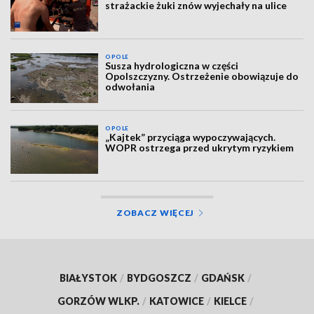
strażackie żuki znów wyjechały na ulice
OPOLE
Susza hydrologiczna w części
Opolszczyzny. Ostrzeżenie obowiązuje do
odwołania
OPOLE
„Kajtek” przyciąga wypoczywających.
WOPR ostrzega przed ukrytym ryzykiem
ZOBACZ WIĘCEJ
BIAŁYSTOK
/
BYDGOSZCZ
/
GDAŃSK
/
GORZÓW WLKP.
/
KATOWICE
/
KIELCE
/