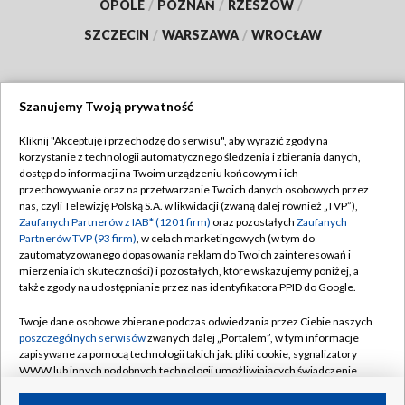
OPOLE
/
POZNAŃ
/
RZESZÓW
/
SZCZECIN
/
WARSZAWA
/
WROCŁAW
Szanujemy Twoją prywatność
Dołącz do nas:
Kliknij "Akceptuję i przechodzę do serwisu", aby wyrazić zgody na
korzystanie z technologii automatycznego śledzenia i zbierania danych,
TVP
dostęp do informacji na Twoim urządzeniu końcowym i ich
Abonament TVP
przechowywanie oraz na przetwarzanie Twoich danych osobowych przez
Regulamin TVP
nas, czyli Telewizję Polską S.A. w likwidacji (zwaną dalej również „TVP”),
Emisja w TVP
Polityka prywatności
Zaufanych Partnerów z IAB* (1201 firm)
oraz pozostałych
Zaufanych
Partnerów TVP (93 firm)
, w celach marketingowych (w tym do
Centrum informacji TVP
Moje zgody
zautomatyzowanego dopasowania reklam do Twoich zainteresowań i
mierzenia ich skuteczności) i pozostałych, które wskazujemy poniżej, a
Naziemna Telewizja Cyfrowa
Pomoc
także zgody na udostępnianie przez nas identyfikatora PPID do Google.
Sklep TVP
Biuro reklamy
Twoje dane osobowe zbierane podczas odwiedzania przez Ciebie naszych
Rada Programowa
Kontakt
poszczególnych serwisów
zwanych dalej „Portalem”, w tym informacje
zapisywane za pomocą technologii takich jak: pliki cookie, sygnalizatory
System NOS
WWW lub innych podobnych technologii umożliwiających świadczenie
dopasowanych i bezpiecznych usług, personalizację treści oraz reklam,
Informacje o nadawcy
Kanały
udostępnianie funkcji mediów społecznościowych oraz analizowanie