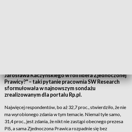
Fot. PAP
„Kto - Pani/Pana zdaniem - zastąpi w przyszłości
Jarosława Kaczyńskiego w roli lidera Zjednoczonej
Prawicy?" – taki pytanie pracownia SW Research
sformułowała w najnowszym sondażu
zrealizowanym dla portalu Rp.pl.
Najwięcej respondentów, bo aż 32,7 proc., stwierdziło, że nie
ma wyrobionego zdania w tym temacie. Niemal tyle samo,
31,4 proc., jest zdania, że nikt nie zastąpi obecnego prezesa
PiS, a sama Zjednoczona Prawica rozpadnie się bez