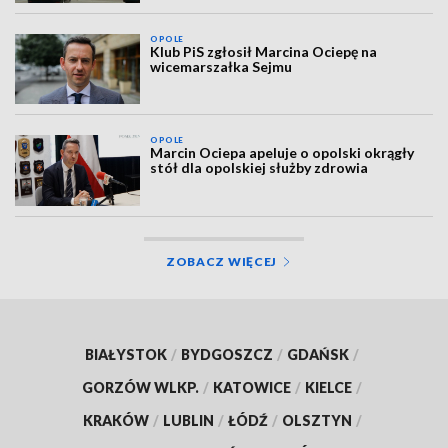
OPOLE
Klub PiS zgłosił Marcina Ociepę na
wicemarszałka Sejmu
OPOLE
Marcin Ociepa apeluje o opolski okrągły
stół dla opolskiej służby zdrowia
ZOBACZ WIĘCEJ
BIAŁYSTOK
/
BYDGOSZCZ
/
GDAŃSK
/
GORZÓW WLKP.
/
KATOWICE
/
KIELCE
/
KRAKÓW
/
LUBLIN
/
ŁÓDŹ
/
OLSZTYN
/